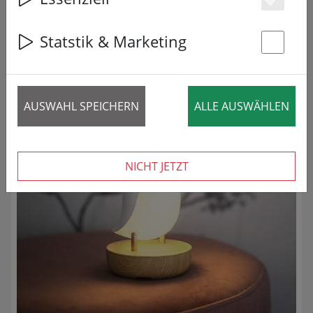
Es
28 Artikel
Statstik & Marketing
REDUZIERT!
St
AUSWAHL SPEICHERN
ALLE AUSWÄHLEN
NICHT JETZT