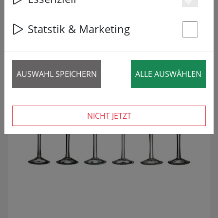
Es
8 Artikel
Statstik & Marketing
REDUZIERT!
St
AUSWAHL SPEICHERN
ALLE AUSWÄHLEN
NICHT JETZT