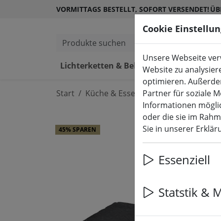
VORMITTAGS BESTELLT, SOFORT VERSENDET!
ÜB
Cookie Einstellu
Produkte suchen
Unsere Webseite verw
Lichterketten & Beleuchtung
L
Website zu analysier
optimieren. Außerde
Start
Küche & Essen
Partner für soziale 
Geschirr
Informationen möglic
oder die sie im Rah
Sie in unserer Erklä
45% SPAREN
Essenziell
Statstik & 