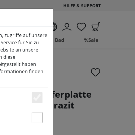
HILFE & SUPPORT
DE
, zugriffe auf unsere
Wohnen
Bad
%Sale
Service für Sie zu
ebsite an unsere
n diese
itgestellt haben
nformationen finden
agen Schieferplatte
 x 10cm anthrazit
Essenziell
Statstik & Marketing