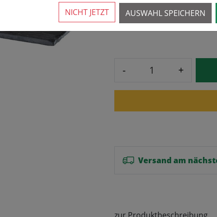
NICHT JETZT
AUSWAHL SPEICHERN
5,19 € *
9,50 €
-
+
Versand am nächst
zur Produktbeschreibung