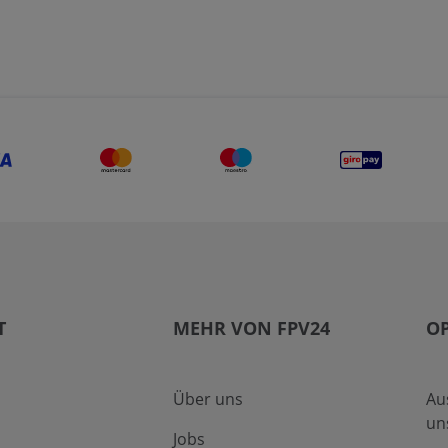
T
MEHR VON FPV24
O
Über uns
Au
un
Jobs