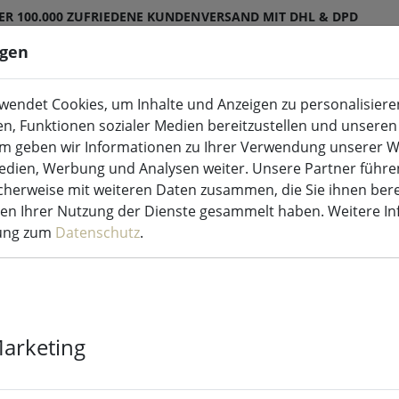
ER 100.000 ZUFRIEDENE KUNDEN
VERSAND MIT DHL & DPD
ngen
endet Cookies, um Inhalte und Anzeigen zu personalisieren
ED-Kerzen Indoor & Outdoor
Küche & Essen
en, Funktionen sozialer Medien bereitzustellen und unseren 
m geben wir Informationen zu Ihrer Verwendung unserer W
Medien, Werbung und Analysen weiter. Unsere Partner führe
herweise mit weiteren Daten zusammen, die Sie ihnen bere
men Ihrer Nutzung der Dienste gesammelt haben. Weitere I
rung zum
Datenschutz
.
Broste Copenh
rechteckig 22
Marketing
2 Stück verfügbar