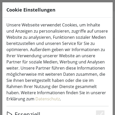
HILFE & SUPPORT
DE
Cookie Einstellungen
Unsere Webseite verwendet Cookies, um Inhalte
Produkte suchen
und Anzeigen zu personalisieren, zugriffe auf unsere
Website zu analysieren, Funktionen sozialer Medien
bereitzustellen und unseren Service für Sie zu
Start
Wohnen
Wohnaccessoires
optimieren. Außerdem geben wir Informationen zu
Ihrer Verwendung unserer Website an unsere
Partner für soziale Medien, Werbung und Analysen
weiter. Unsere Partner führen diese Informationen
möglicherweise mit weiteren Daten zusammen, die
KJ Collection Bilderrahmen
Sie ihnen bereitgestellt haben oder die sie im
Aluminium/Glas 15 x 10cm
Rahmen Ihrer Nutzung der Dienste gesammelt
haben. Weitere Informationen finden Sie in unserer
Erklärung zum
Datenschutz
.
Essenziell