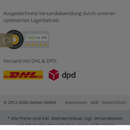
Ausgezeichnete Versandabwicklung durch unseren
optimierten Lagerbetrieb.
Versand mit DHL & DPD:
© 2012-2026 meilon GmbH
Impressum
AGB
Datenschutz
* Alle Preise sind inkl. Mehrwertsteuer zzgl. Versandkosten
und ggf. Nachnahmegebühren, wenn nicht anders