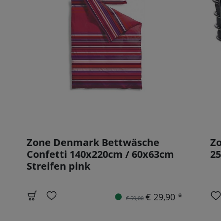
Zone Denmark Bettwäsche
Zo
Confetti 140x220cm / 60x63cm
25
Streifen pink
€ 29,90 *
€ 59,00