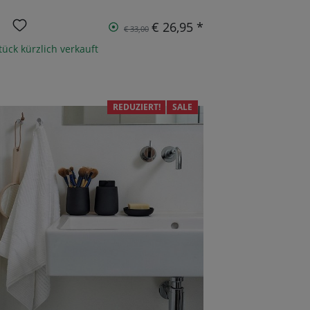
€ 26,95 *
€ 33,00
tück kürzlich verkauft
REDUZIERT!
SALE