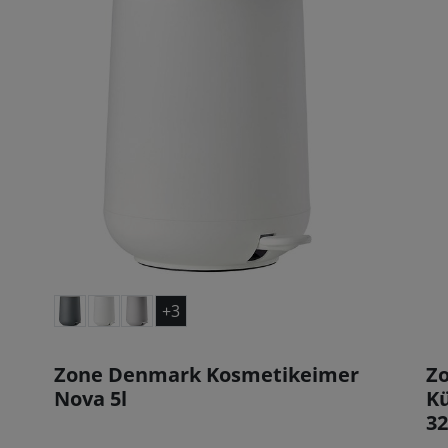
+3
Zone Denmark Kosmetikeimer
Z
Nova 5l
Kü
32