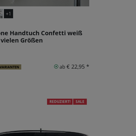
+1
ne Handtuch Confetti weiß
 vielen Größen
€ 22,95 *
ab
 VARIANTEN
REDUZIERT!
SALE