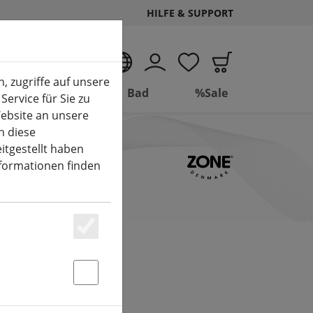
HILFE & SUPPORT
DE
, zugriffe auf unsere
Wohnen
Bad
%Sale
Service für Sie zu
ebsite an unsere
n diese
itgestellt haben
nformationen finden
Essenziell
Statstik & Marketing