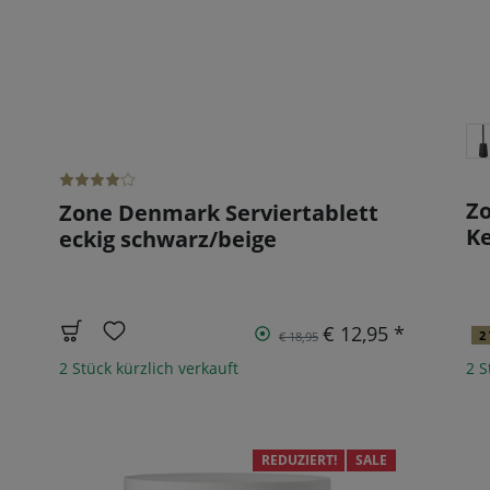
Zo
Zone Denmark Serviertablett
Ke
eckig schwarz/beige
€ 12,95 *
2
€ 18,95
2 Stück kürzlich verkauft
2 S
REDUZIERT!
SALE