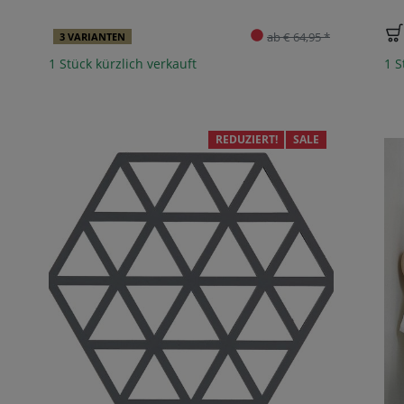
ab € 64,95 *
3 VARIANTEN
1 Stück kürzlich verkauft
1 S
REDUZIERT!
SALE