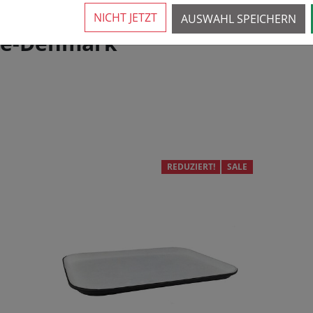
NICHT JETZT
AUSWAHL SPEICHERN
one-Denmark
REDUZIERT!
SALE