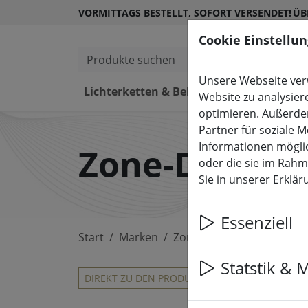
VORMITTAGS BESTELLT, SOFORT VERSENDET!
ÜB
Cookie Einstellu
Produkte suchen
Unsere Webseite verw
Lichterketten & Beleuchtung
L
Website zu analysier
optimieren. Außerde
Partner für soziale 
Informationen möglic
Zone-Denma
oder die sie im Rah
Sie in unserer Erklä
Essenziell
Start
Marken
Zone-Denmark
Statstik & 
Zone 
DIREKT ZU DEN PRODUKTEN