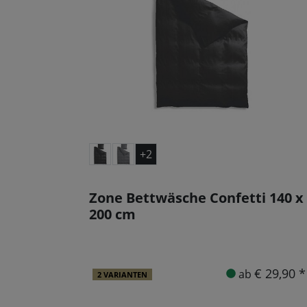
+2
Zone Bettwäsche Confetti 140 x
200 cm
€ 29,90 *
ab
2 VARIANTEN