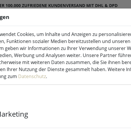
ER 100.000 ZUFRIEDENE KUNDEN
VERSAND MIT DHL & DPD
ngen
endet Cookies, um Inhalte und Anzeigen zu personalisieren
ED-Kerzen Indoor & Outdoor
Küche & Essen
en, Funktionen sozialer Medien bereitzustellen und unseren 
m geben wir Informationen zu Ihrer Verwendung unserer W
Medien, Werbung und Analysen weiter. Unsere Partner führe
herweise mit weiteren Daten zusammen, die Sie ihnen bere
rk
men Ihrer Nutzung der Dienste gesammelt haben. Weitere I
rung zum
Datenschutz
.
Marketing
Denmark