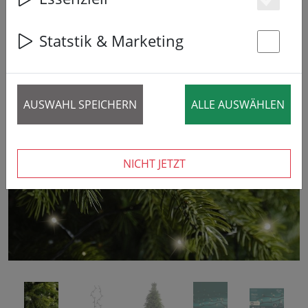
37% SPAREN
Es
Statstik & Marketing
St
AUSWAHL SPEICHERN
ALLE AUSWÄHLEN
‹
›
NICHT JETZT