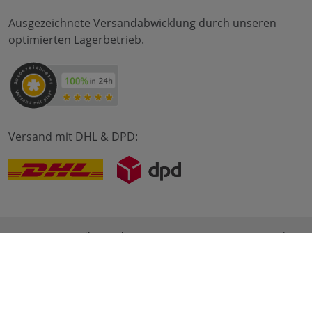
Ausgezeichnete Versandabwicklung durch unseren
optimierten Lagerbetrieb.
Versand mit DHL & DPD:
© 2012-2026 meilon GmbH
Impressum
AGB
Datenschutz
* Alle Preise sind inkl. Mehrwertsteuer zzgl. Versandkosten
und ggf. Nachnahmegebühren, wenn nicht anders
beschrieben. ** Gilt für Bestellungen innerhalb Deutschlands