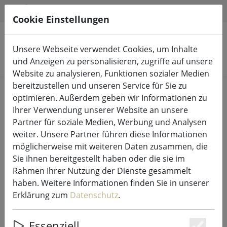
HILFE & SUPPORT
DE
Cookie Einstellungen
Unsere Webseite verwendet Cookies, um Inhalte
Produkte suchen
und Anzeigen zu personalisieren, zugriffe auf unsere
Website zu analysieren, Funktionen sozialer Medien
bereitzustellen und unseren Service für Sie zu
Start
Lichterketten & Beleuchtung
Lichterketten
optimieren. Außerdem geben wir Informationen zu
Ihrer Verwendung unserer Website an unsere
Partner für soziale Medien, Werbung und Analysen
weiter. Unsere Partner führen diese Informationen
möglicherweise mit weiteren Daten zusammen, die
Kaemingk Lumineo LED
Sie ihnen bereitgestellt haben oder die sie im
Lichterkette Basic mit Dimmer 120
Rahmen Ihrer Nutzung der Dienste gesammelt
LED warmweiß außen 9 m schwarz
haben. Weitere Informationen finden Sie in unserer
Erklärung zum
Datenschutz
.
Essenziell