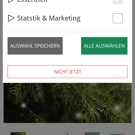
Es
Statstik & Marketing
St
AUSWAHL SPEICHERN
ALLE AUSWÄHLEN
‹
›
NICHT JETZT