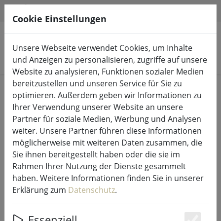
HILFE & SUPPORT
DE
Cookie Einstellungen
Unsere Webseite verwendet Cookies, um Inhalte
Produkte suchen
und Anzeigen zu personalisieren, zugriffe auf unsere
Website zu analysieren, Funktionen sozialer Medien
bereitzustellen und unseren Service für Sie zu
Start
Lichterketten & Beleuchtung
Lichterketten
optimieren. Außerdem geben wir Informationen zu
Ihrer Verwendung unserer Website an unsere
Partner für soziale Medien, Werbung und Analysen
weiter. Unsere Partner führen diese Informationen
möglicherweise mit weiteren Daten zusammen, die
Kaemingk Lumineo LED-
Sie ihnen bereitgestellt haben oder die sie im
Lichterkette Basic mit Dimmer 360
Rahmen Ihrer Nutzung der Dienste gesammelt
LED warmweiß außen 27 m
haben. Weitere Informationen finden Sie in unserer
schwarz
Erklärung zum
Datenschutz
.
Essenziell