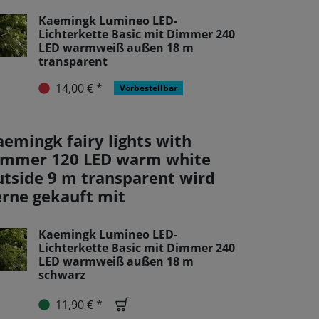
Kaemingk Lumineo LED-
Lichterkette Basic mit Dimmer 240
LED warmweiß außen 18 m
transparent
14,00 € *
Vorbestellbar
aemingk fairy lights with
immer 120 LED warm white
utside 9 m transparent wird
erne gekauft mit
Kaemingk Lumineo LED-
Lichterkette Basic mit Dimmer 240
LED warmweiß außen 18 m
schwarz
11,90 € *