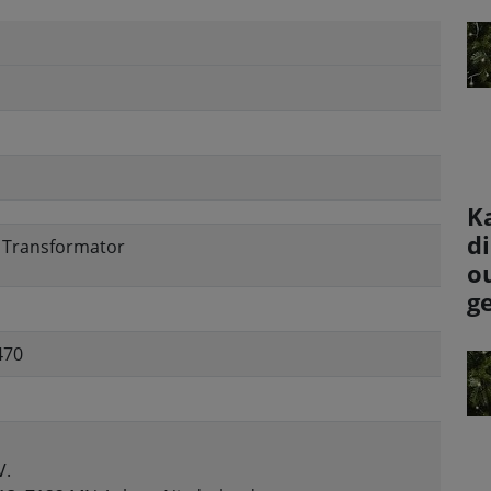
K
d
, Transformator
o
g
470
V.