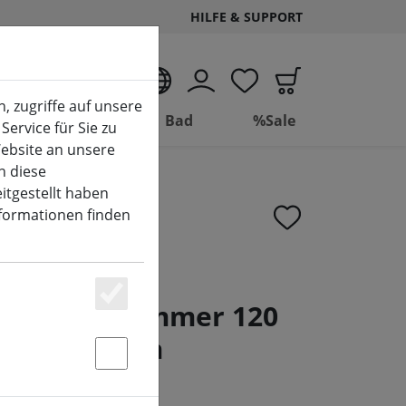
HILFE & SUPPORT
DE
, zugriffe auf unsere
Wohnen
Bad
%Sale
Service für Sie zu
ebsite an unsere
n diese
itgestellt haben
nformationen finden
ineo LED-
Basic mit Dimmer 120
Essenziell
ß außen 9 m
Statstik & Marketing