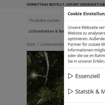
VORMITTAGS BESTELLT, SOFORT VERSENDET!
ÜB
Cookie Einstellu
Produkte suchen
Unsere Webseite verw
Lichterketten & Beleuchtung
L
Website zu analysier
optimieren. Außerde
Start
Lichterketten & Beleuchtung
Partner für soziale 
Lich
Informationen möglic
oder die sie im Rah
Sie in unserer Erklä
Essenziell
Statstik & 