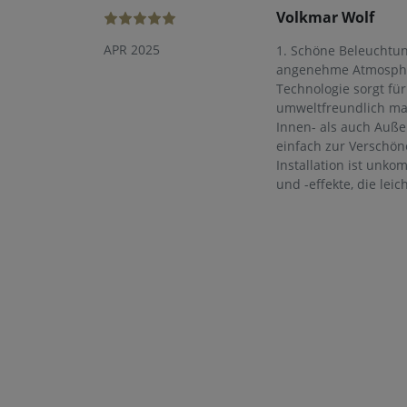
Volkmar Wolf
APR 2025
1. Schöne Beleuchtun
angenehme Atmosphäre
Technologie sorgt fü
umweltfreundlich mac
Innen- als auch Außen
einfach zur Verschö
Installation ist unko
und -effekte, die leic