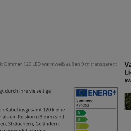
V
mit Dimmer 120 LED warmweiß außen 9 m transparent
L
w
 durch ihre vielseitige
n Kabel insgesamt 120 kleine
r als ein Reiskorn (3 mm) sind.
men, Sträuchern, Geländern,
on verwendet werden.