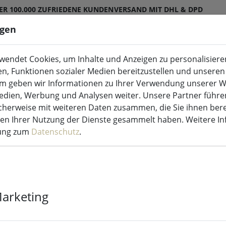
ER 100.000 ZUFRIEDENE KUNDEN
VERSAND MIT DHL & DPD
ngen
endet Cookies, um Inhalte und Anzeigen zu personalisieren
ED-Kerzen Indoor & Outdoor
Küche & Essen
en, Funktionen sozialer Medien bereitzustellen und unseren 
m geben wir Informationen zu Ihrer Verwendung unserer W
Medien, Werbung und Analysen weiter. Unsere Partner führe
terketten
herweise mit weiteren Daten zusammen, die Sie ihnen bere
men Ihrer Nutzung der Dienste gesammelt haben. Weitere I
rung zum
Datenschutz
.
Kaemingk Lum
Lichterkette 
LED warmwei
Marketing
transparent