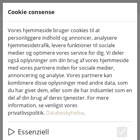
HILFE & SUPPORT
DA
Cookie consense
Vores hjemmeside bruger cookies til at
Søg efter produkter
personliggøre indhold og annoncer, analysere
hjemmesidetrafik, levere funktioner til sociale
medier og optimere vores service for dig. Vi deler
Home
At leve
Tilbehør til hjemmet
også oplysninger om din brug af vores hjemmeside
med vores partnere inden for sociale medier,
annoncering og analyse. Vores partnere kan
kombinere disse oplysninger med andre data, som
du har givet dem, eller som de har indsamlet som en
KJ Collection billedramme
del af din brug af deres tjenester. For mere
aluminium/glas 15 x 10 cm
information, se venligst vores
privatlivspolitik.
Databeskyttelse
.
Essenziell
Es