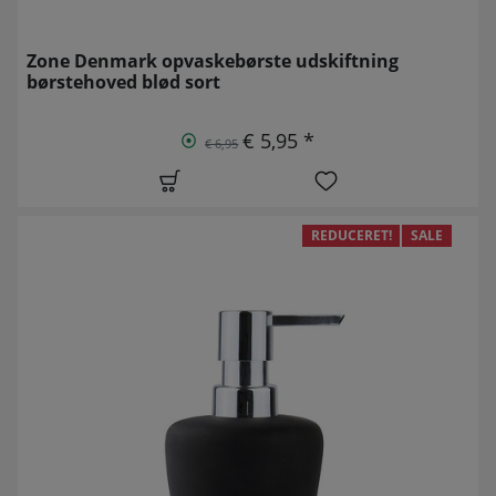
Zone Denmark opvaskebørste udskiftning
børstehoved blød sort
€ 5,95 *
€ 6,95
REDUCERET!
SALE