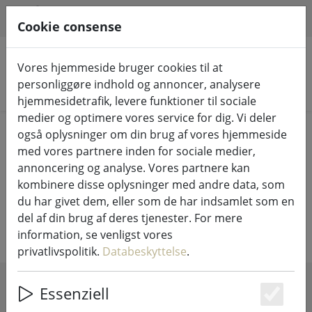
HILFE & SUPPORT
DA
Cookie consense
Vores hjemmeside bruger cookies til at
personliggøre indhold og annoncer, analysere
Søg efter produkter
hjemmesidetrafik, levere funktioner til sociale
medier og optimere vores service for dig. Vi deler
Home
Køkken & mad
også oplysninger om din brug af vores hjemmeside
Sæbedispenser og tilbehør til opvaskemaskiner
med vores partnere inden for sociale medier,
annoncering og analyse. Vores partnere kan
Sæbedispenser og tilbehør til
kombinere disse oplysninger med andre data, som
du har givet dem, eller som de har indsamlet som en
opvaskemaskiner
del af din brug af deres tjenester. For mere
information, se venligst vores
privatlivspolitik.
Databeskyttelse
.
Essenziell
SHOW FILTERS
Es