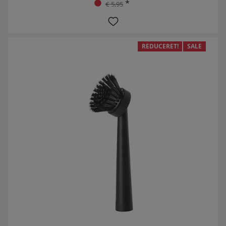
*
€ 5,95
REDUCERET!
SALE