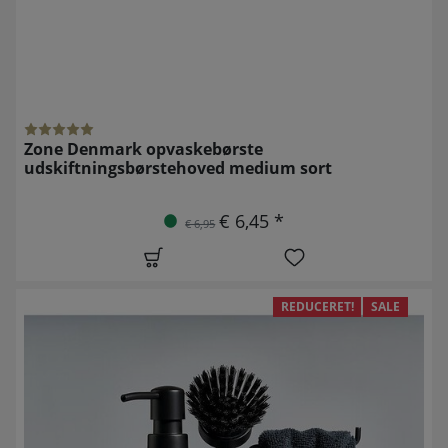
Zone Denmark opvaskebørste
udskiftningsbørstehoved medium sort
€ 6,45 *
€ 6,95
REDUCERET!
SALE