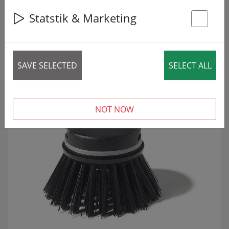
Statstik & Marketing
St
6 articles
SAVE SELECTED
SELECT ALL
REDUCERET!
SALE
NOT NOW