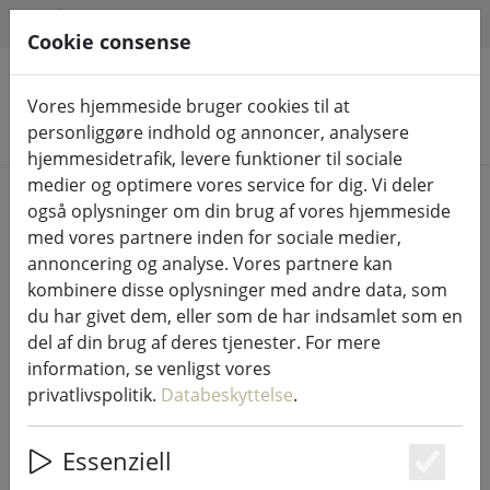
HILFE & SUPPORT
DA
Cookie consense
Vores hjemmeside bruger cookies til at
Søg efter produkter
personliggøre indhold og annoncer, analysere
hjemmesidetrafik, levere funktioner til sociale
medier og optimere vores service for dig. Vi deler
aftryk
også oplysninger om din brug af vores hjemmeside
med vores partnere inden for sociale medier,
annoncering og analyse. Vores partnere kan
meilon GmbH
kombinere disse oplysninger med andre data, som
Konrad Zuse Ring 31
du har givet dem, eller som de har indsamlet som en
53424 Remagen
del af din brug af deres tjenester. For mere
Tyskland
information, se venligst vores
privatlivspolitik.
Databeskyttelse
.
E-mail: support@meilon.de
Tlf.: +49 (0)2642 / 40 52 88 0
Essenziell
Fax: +49 (0)2642 / 40 52 88 1
Es