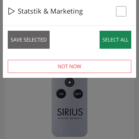
198 articles
Statstik & Marketing
St
REDUCERET!
SALE
SAVE SELECTED
SELECT ALL
NOT NOW