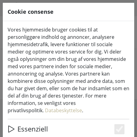
HILFE & SUPPORT
DA
Cookie consense
Vores hjemmeside bruger cookies til at
personliggøre indhold og annoncer, analysere
Søg efter produkter
hjemmesidetrafik, levere funktioner til sociale
medier og optimere vores service for dig. Vi deler
Home
LED-lys indendørs og udendørs
også oplysninger om din brug af vores hjemmeside
med vores partnere inden for sociale medier,
LED-lys indendørs og udendørs
annoncering og analyse. Vores partnere kan
kombinere disse oplysninger med andre data, som
du har givet dem, eller som de har indsamlet som en
del af din brug af deres tjenester. For mere
information, se venligst vores
privatlivspolitik.
Databeskyttelse
.
SHOW FILTERS
Essenziell
Es