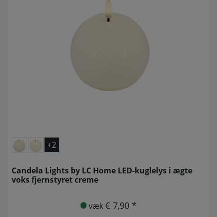
+2
Candela Lights by LC Home LED-kuglelys i ægte
voks fjernstyret creme
€ 7,90 *
væk