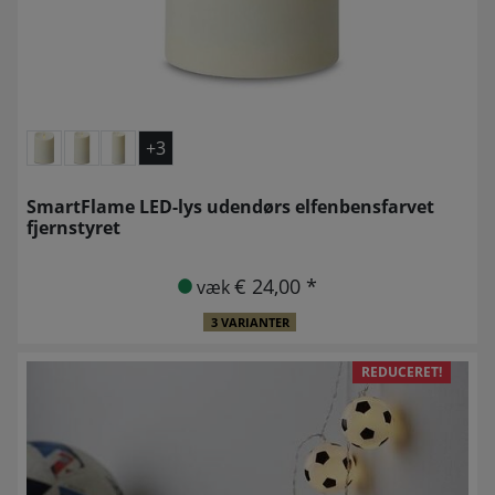
+3
SmartFlame LED-lys udendørs elfenbensfarvet
fjernstyret
€ 24,00 *
væk
3 VARIANTER
REDUCERET!