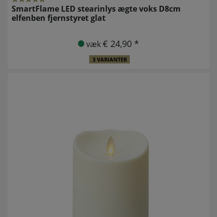
SmartFlame LED stearinlys ægte voks D8cm
elfenben fjernstyret glat
€ 24,90 *
væk
3 VARIANTER