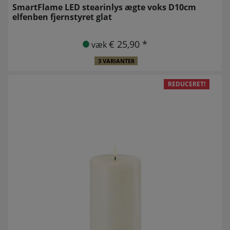
SmartFlame LED stearinlys ægte voks D10cm
elfenben fjernstyret glat
€ 25,90 *
væk
3 VARIANTER
REDUCERET!