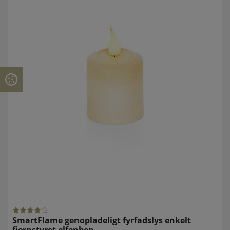
SmartFlame genopladeligt fyrfadslys enkelt
fjernstyret elfenben