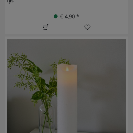
lys
€ 4,90 *