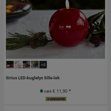
+4
Sirius LED-kuglelys Sille-lak
€ 11,90 *
væk
4 VARIANTER