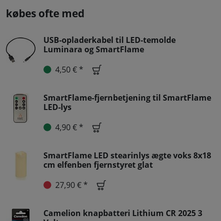
købes ofte med
USB-opladerkabel til LED-temolde
Luminara og SmartFlame
4,50 € *
SmartFlame-fjernbetjening til SmartFlame
LED-lys
4,90 € *
SmartFlame LED stearinlys ægte voks 8x18
cm elfenben fjernstyret glat
27,90 € *
Camelion knapbatteri Lithium CR 2025 3