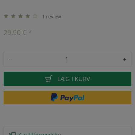
1 review
29,90 € *
-
+
LÆG I KURV
Klar til forsendelse