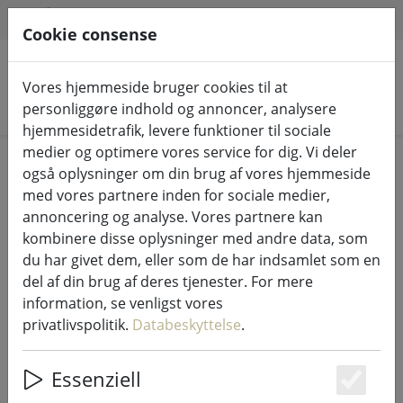
HILFE & SUPPORT
DA
Cookie consense
Vores hjemmeside bruger cookies til at
Søg efter produkter
personliggøre indhold og annoncer, analysere
hjemmesidetrafik, levere funktioner til sociale
medier og optimere vores service for dig. Vi deler
Home
LED-lys indendørs og udendørs
også oplysninger om din brug af vores hjemmeside
med vores partnere inden for sociale medier,
annoncering og analyse. Vores partnere kan
kombinere disse oplysninger med andre data, som
du har givet dem, eller som de har indsamlet som en
SmartFlame genopladeligt
del af din brug af deres tjenester. For mere
fyrfadslys enkelt fjernstyret
information, se venligst vores
elfenben
privatlivspolitik.
Databeskyttelse
.
Essenziell
Es