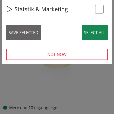
Statstik & Marketing
St
SAVE SELECTED
SELECT ALL
NOT NOW
Mere end 10 tilgængelige