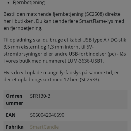
Fjernbetjening
Bestil den matchende fjernbetjening (SC2508) direkte
her i butikken. Du kan tænde flere SmartFlame-lys med
én fjernbetjening.
Til opladning skal du bruge et kabel USB type A / DC-stik
3,5 mm eksternt og 1,3 mm internt til 5V-
strømforsyninger eller andre USB-forbindelser (pc) - fås
i vores butik med nummeret LUM-3636-USB1.
Hvis du vil oplade mange fyrfadslys på samme tid, er
der et opladningskort med 12 ben (SC2533).
Ordren
SFR130-B
ummer
EAN
5060042046690
Fabrika
SmartCandle