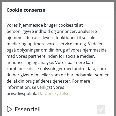
HILFE & SUPPORT
DA
Cookie consense
Vores hjemmeside bruger cookies til at
Søg efter produkter
personliggøre indhold og annoncer, analysere
hjemmesidetrafik, levere funktioner til sociale
medier og optimere vores service for dig. Vi deler
Home
Lyskæder og belysning
Eventyrlige lys
også oplysninger om din brug af vores hjemmeside
med vores partnere inden for sociale medier,
annoncering og analyse. Vores partnere kan
kombinere disse oplysninger med andre data, som
du har givet dem, eller som de har indsamlet som en
Sirius lysnet Tech-Line forlængelse
del af din brug af deres tjenester. For mere
168 LED varm hvid udendørs 1,7 x
information, se venligst vores
1,4 m sort
privatlivspolitik.
Databeskyttelse
.
Essenziell
Es