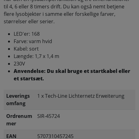
til 4, 6 eller 8 timers drift. Du kan også nemt betjene
flere lysobjekter i samme eller forskellige farver,
størrelser eller serier.
LED'er: 168
Farve: varm hvid
Kabel: sort
Længde: 1,7 x 1,4 m
230V
Anvendelse: Du skal bruge et startkabel eller
et startsæt.
Leverings
1 x Tech-Line Lichternetz Erweiterung
omfang
Ordrenum
SIR-45724
mer
EAN
5707310457245