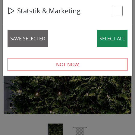
20% DISCOUNT
Statstik & Marketing
St
SAVE SELECTED
SELECT ALL
‹
›
NOT NOW