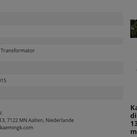
, Transformator
015
K
V.
d
13, 7122 MN Aalten, Niederlande
1
o@kaemingk.com
m