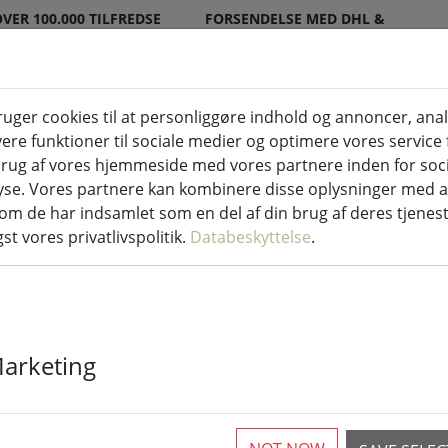
VER 100.000 TILFREDSE
FORSENDELSE MED DHL &
KUNDER
DPD
ger cookies til at personliggøre indhold og annoncer, ana
ere funktioner til sociale medier og optimere vores service f
indendørs og udendørs
Køkken & mad
At
rug af vores hjemmeside med vores partnere inden for soci
yse. Vores partnere kan kombinere disse oplysninger med 
e lys
som de har indsamlet som en del af din brug af deres tjenes
st vores privatlivspolitik.
Databeskyttelse
.
Kaemingk Lum
Marketing
Basic med ly
hvid udendørs