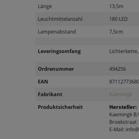
Länge
13,5m
Leuchtmittelanzahl
180 LED
Lampenabstand
7,5cm
Leveringsomfang
Lichterkette
Ordrenummer
494256
EAN
8711277368
Fabrikant
Kaemingk
Produktsicherheit
Hersteller:
Kaemingk B.
Broekstraat 
E-Mail: inf