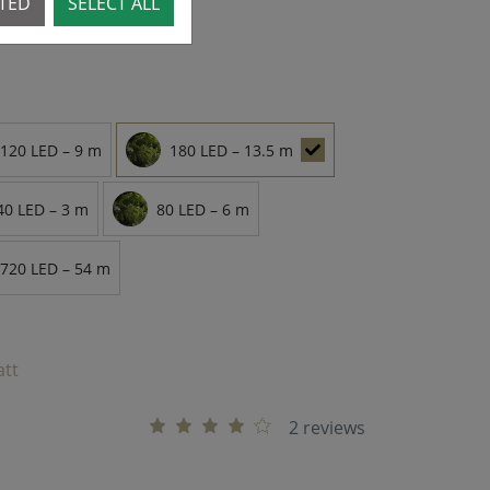
CTED
SELECT ALL
e
120 LED – 9 m
180 LED – 13.5 m
40 LED – 3 m
80 LED – 6 m
720 LED – 54 m
att
2 reviews