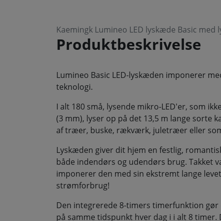
Kaemingk Lumineo LED lyskæde Basic med l
Produktbeskrivelse
Lumineo Basic LED-lyskæden imponerer med 
teknologi.
I alt 180 små, lysende mikro-LED'er, som ikk
(3 mm), lyser op på det 13,5 m lange sorte kab
af træer, buske, rækværk, juletræer eller so
Lyskæden giver dit hjem en festlig, romantis
både indendørs og udendørs brug. Takket 
imponerer den med sin ekstremt lange levet
strømforbrug!
Den integrerede 8-timers timerfunktion gør
på samme tidspunkt hver dag i i alt 8 time