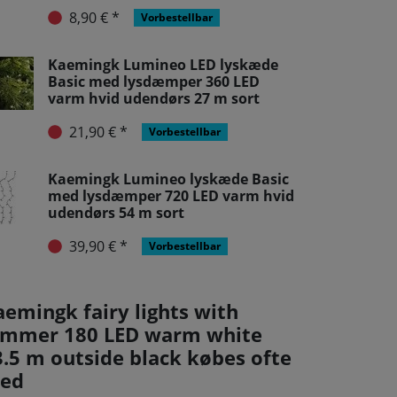
8,90 € *
Vorbestellbar
Kaemingk Lumineo LED lyskæde
Basic med lysdæmper 360 LED
varm hvid udendørs 27 m sort
21,90 € *
Vorbestellbar
Kaemingk Lumineo lyskæde Basic
med lysdæmper 720 LED varm hvid
udendørs 54 m sort
39,90 € *
Vorbestellbar
aemingk fairy lights with
immer 180 LED warm white
3.5 m outside black købes ofte
ed