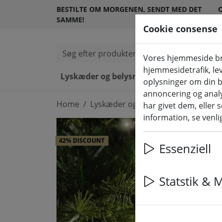
BESTILTE OM MORGENEN, SENDT MED DET
O
SAMME!
Cookie consense
Søg efter produkter
Vores hjemmeside bru
hjemmesidetrafik, lev
Lyskæder og belysning
LED-lys 
oplysninger om din b
annoncering og anal
Home
Lyskæder og belysning
Eventyrlig
har givet dem, eller 
information, se venlig
42% DISCOUNT
Essenziell
Statstik & 