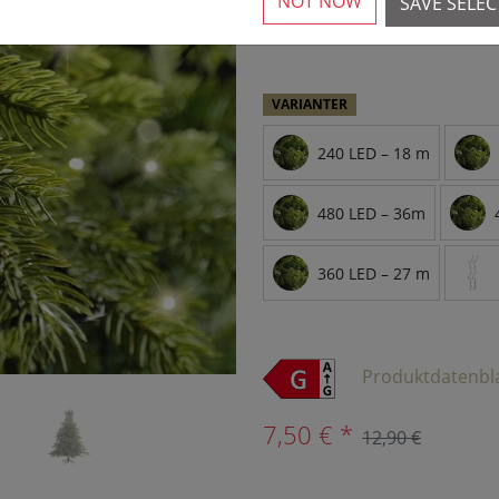
NOT NOW
SAVE SELE
Mere end 10 tilgængelig
›
VARIANTER
240 LED – 18 m
480 LED – 36m
360 LED – 27 m
Produktdatenbl
7,50 € *
12,90 €