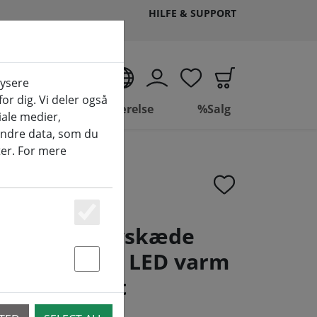
HILFE & SUPPORT
DA
lysere
or dig. Vi deler også
 leve
Badeværelse
%Salg
ale medier,
andre data, som du
ter. For mere
Essenziell
ineo LED lyskæde
sdæmper 180 LED varm
Statstik & Marketing
 13,5 m sort