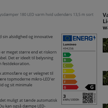
V
ysdæmper 180 LED varm hvid udendørs 13,5 m sort
L
w
sin alsidighed og innovative
e er meget større end et riskorn
el. Det er ideelt til belysning
m festdekoration.
k atmosfære og er velegnet til
være topmoderne mikro-LED'er
id og sit minimale
 det muligt at tænde automatisk
r. Du kan også dæmpe LED-