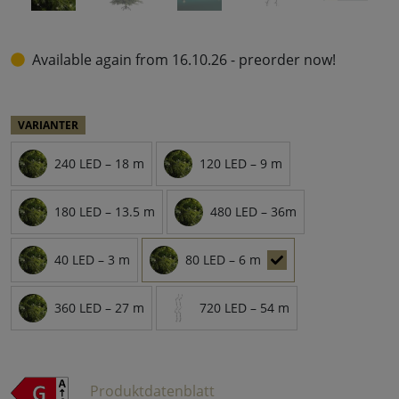
Available again from 16.10.26 - preorder now!
VARIANTER
240 LED – 18 m
120 LED – 9 m
180 LED – 13.5 m
480 LED – 36m
40 LED – 3 m
80 LED – 6 m
360 LED – 27 m
720 LED – 54 m
Produktdatenblatt