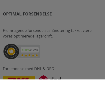
OPTIMAL FORSENDELSE
Fremragende forsendelseshåndtering takket være
vores optimerede lagerdrift.
Forsendelse med DHL & DPD:
© 2012-2026 meilon GmbH