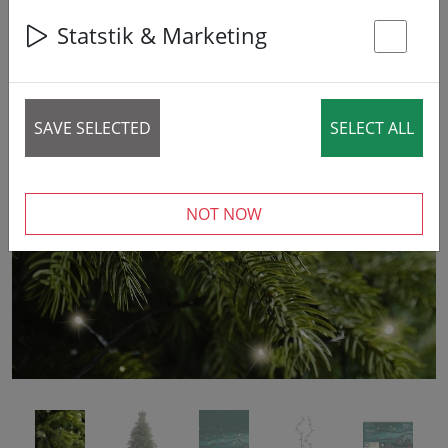
Statstik & Marketing
St
SAVE SELECTED
SELECT ALL
‹
›
NOT NOW