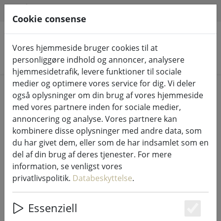
HILFE & SUPPORT
DA
Cookie consense
Vores hjemmeside bruger cookies til at
Søg efter produkter
personliggøre indhold og annoncer, analysere
hjemmesidetrafik, levere funktioner til sociale
medier og optimere vores service for dig. Vi deler
Home
Lyskæder og belysning
Eventyrlige lys
også oplysninger om din brug af vores hjemmeside
med vores partnere inden for sociale medier,
annoncering og analyse. Vores partnere kan
kombinere disse oplysninger med andre data, som
du har givet dem, eller som de har indsamlet som en
Kaemingk Lumineo LED lyskæde
del af din brug af deres tjenester. For mere
Basic med lysdæmper 80 LED varm
information, se venligst vores
hvid udendørs 6 m sort
privatlivspolitik.
Databeskyttelse
.
Essenziell
Es