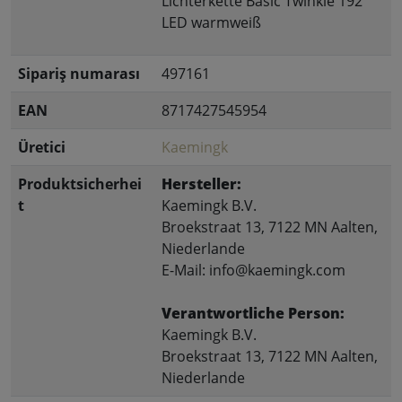
Lichterkette Basic Twinkle 192
LED warmweiß
Sipariş numarası
497161
EAN
8717427545954
Üretici
Kaemingk
Produktsicherhei
Hersteller:
t
Kaemingk B.V.
Broekstraat 13, 7122 MN Aalten,
Niederlande
E-Mail: info@kaemingk.com
Verantwortliche Person:
Kaemingk B.V.
Broekstraat 13, 7122 MN Aalten,
Niederlande