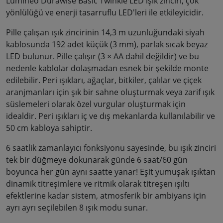
Lumineo Durawise Basic Twinkle LED ışık zinciri, çok
yönlülüğü ve enerji tasarruflu LED'leri ile etkileyicidir.
Pille çalışan ışık zincirinin 14,3 m uzunluğundaki siyah
kablosunda 192 adet küçük (3 mm), parlak sıcak beyaz
LED bulunur. Pille çalışır (3 × AA dahil değildir) ve bu
nedenle kablolar dolaşmadan esnek bir şekilde monte
edilebilir. Peri ışıkları, ağaçlar, bitkiler, çalılar ve çiçek
aranjmanları için şık bir sahne oluşturmak veya zarif ışık
süslemeleri olarak özel vurgular oluşturmak için
idealdir. Peri ışıkları iç ve dış mekanlarda kullanılabilir ve
50 cm kabloya sahiptir.
6 saatlik zamanlayıcı fonksiyonu sayesinde, bu ışık zinciri
tek bir düğmeye dokunarak günde 6 saat/60 gün
boyunca her gün aynı saatte yanar! Eşit yumuşak ışıktan
dinamik titreşimlere ve ritmik olarak titreşen ışıltı
efektlerine kadar sistem, atmosferik bir ambiyans için
ayrı ayrı seçilebilen 8 ışık modu sunar.