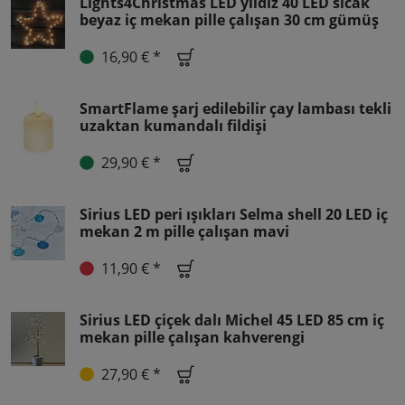
Lights4Christmas LED yıldız 40 LED sıcak
beyaz iç mekan pille çalışan 30 cm gümüş
16,90 € *
SmartFlame şarj edilebilir çay lambası tekli
uzaktan kumandalı fildişi
29,90 € *
Sirius LED peri ışıkları Selma shell 20 LED iç
mekan 2 m pille çalışan mavi
11,90 € *
Sirius LED çiçek dalı Michel 45 LED 85 cm iç
mekan pille çalışan kahverengi
27,90 € *