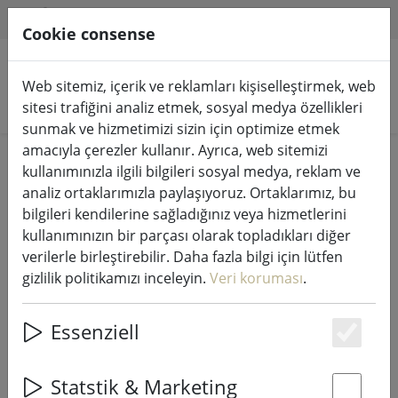
HILFE & SUPPORT
TR
Cookie consense
Web sitemiz, içerik ve reklamları kişiselleştirmek, web
Ürünleri arayın
sitesi trafiğini analiz etmek, sosyal medya özellikleri
sunmak ve hizmetimizi sizin için optimize etmek
amacıyla çerezler kullanır. Ayrıca, web sitemizi
Home
Peri ışıkları & aydınlatma
Peri ışıkları
kullanımınızla ilgili bilgileri sosyal medya, reklam ve
analiz ortaklarımızla paylaşıyoruz. Ortaklarımız, bu
bilgileri kendilerine sağladığınız veya hizmetlerini
kullanımınızın bir parçası olarak topladıkları diğer
verilerle birleştirebilir. Daha fazla bilgi için lütfen
Lumineo Durawise LED peri ışıkları
gizlilik politikamızı inceleyin.
Veri koruması
.
Basic Twinkle 192 LED sıcak beyaz
dış mekan 14,3 m pille çalışan
Essenziell
siyah
Es
Statstik & Marketing