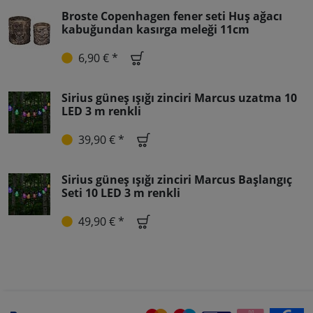
Broste Copenhagen fener seti Huş ağacı
kabuğundan kasırga meleği 11cm
6,90 € *
Sirius güneş ışığı zinciri Marcus uzatma 10
LED 3 m renkli
39,90 € *
Sirius güneş ışığı zinciri Marcus Başlangıç
Seti 10 LED 3 m renkli
49,90 € *