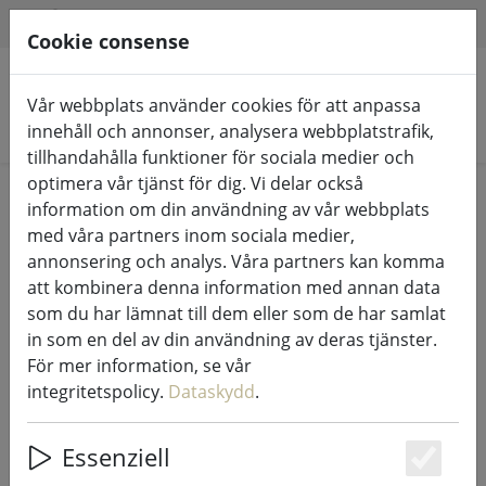
HILFE & SUPPORT
SV
Cookie consense
Vår webbplats använder cookies för att anpassa
Sök produkter
innehåll och annonser, analysera webbplatstrafik,
tillhandahålla funktioner för sociala medier och
optimera vår tjänst för dig. Vi delar också
Home
% Försäljning
information om din användning av vår webbplats
med våra partners inom sociala medier,
annonsering och analys. Våra partners kan komma
att kombinera denna information med annan data
som du har lämnat till dem eller som de har samlat
Zone underlägg Confetti med
in som en del av din användning av deras tjänster.
cirklar latte 30 x 40cm
För mer information, se vår
integritetspolicy.
Dataskydd
.
Essenziell
33% DISCOUNT
Es