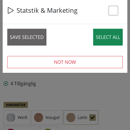
Statstik & Marketing
St
SAVE SELECTED
SELECT ALL
NOT NOW
4 Tillgänglig
VARIANTER
Weiß
Nougat
Latte