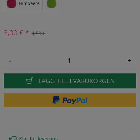
Himbeere
3,00 € *
4,50 €
-
+
LÄGG TILL I VARUKORGEN
Klar för leverans