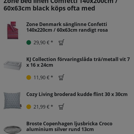
Zone bed linen Comfetti 140x200cm /
60x63cm black köps ofta med
Zone Denmark sänglinne Confetti
140x220cm / 60x63cm randigt rosa
29,90 € *
KJ Collection förvaringslåda trä/metall vit 7
x 16 x 24cm
11,90 € *
Cozy Living broderad kudde flint 30 x 30cm
21,99 € *
Broste Copenhagen ljusbricka Croco
aluminium silver rund 13cm