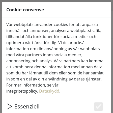
HILFE & SUPPORT
SV
Cookie consense
Vår webbplats använder cookies för att anpassa
Sök produkter
innehåll och annonser, analysera webbplatstrafik,
tillhandahålla funktioner för sociala medier och
optimera vår tjänst för dig. Vi delar också
Home
% Försäljning
information om din användning av vår webbplats
med våra partners inom sociala medier,
annonsering och analys. Våra partners kan komma
att kombinera denna information med annan data
som du har lämnat till dem eller som de har samlat
Zone Denmark sänglinne Comfetti
in som en del av din användning av deras tjänster.
140x200cm / 60x63cm svart
För mer information, se vår
integritetspolicy.
Dataskydd
.
Essenziell
49% DISCOUNT
Es