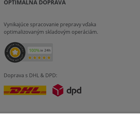
OPTIMÁLNA DOPRAVA
Vynikajúce spracovanie prepravy vďaka
optimalizovaným skladovým operáciám.
Doprava s DHL & DPD:
© 2012-2026 meilon GmbH
odtlačok
Zmluvné podmienky
Ochrana údajov