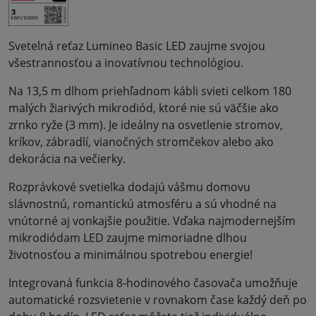
Svetelná reťaz Lumineo Basic LED zaujme svojou
všestrannosťou a inovatívnou technológiou.
Na 13,5 m dlhom priehľadnom kábli svieti celkom 180
malých žiarivých mikrodiód, ktoré nie sú väčšie ako
zrnko ryže (3 mm). Je ideálny na osvetlenie stromov,
kríkov, zábradlí, vianočných stromčekov alebo ako
dekorácia na večierky.
Rozprávkové svetielka dodajú vášmu domovu
slávnostnú, romantickú atmosféru a sú vhodné na
vnútorné aj vonkajšie použitie. Vďaka najmodernejším
mikrodiódam LED zaujme mimoriadne dlhou
životnosťou a minimálnou spotrebou energie!
Integrovaná funkcia 8-hodinového časovača umožňuje
automatické rozsvietenie v rovnakom čase každý deň po