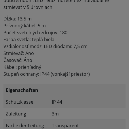
dobu 8 hodín. LED reťaz môžete tiež individuálne
stmievať v 5 úrovniach.
Dĺžka: 13,5 m
Prívodný kábel: 5 m
Počet svetelných zdrojov: 180
Farba svetla: teplá biela
Vzdialenosť medzi LED diódami: 7,5 cm
Stmievač: Áno
Časovač: Áno
Kábel: priehľadný
Stupeň ochrany: IP44 (vonkajší priestor)
Eigenschaften
Schutzklasse
IP 44
Zuleitung
3m
Farbe der Leitung
Transparent