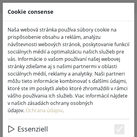
HILFE & SUPPORT
SK
Cookie consense
Naša webová stránka používa súbory cookie na
Vyhľadať produkty
prispôsobenie obsahu a reklám, analýzu
návštevnosti webových stránok, poskytovanie funkcií
sociálnych médií a optimalizáciu našich služieb pre
Home
Rozprávkové svetlá a osvetlenie
vás. Informácie o vašom používaní našej webovej
Rozprávkové svetlá
stránky zdieľame aj s našimi partnermi v oblasti
sociálnych médií, reklamy a analytiky. Naši partneri
môžu tieto informácie kombinovať s ďalšími údajmi,
ktoré ste im poskytli alebo ktoré zhromaždili v rámci
vášho používania ich služieb. Viac informácií nájdete
Kaemingk Lumineo LED
v našich zásadách ochrany osobných
rozprávkové svetlá Basic so
údajov.
Ochrana údajov
.
stmievačom 180 LED teplá biela
vonkajšia 13,5 m transparentná
Essenziell
Es