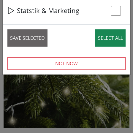
Statstik & Marketing
St
7% DISCOUNT
SAVE SELECTED
SELECT ALL
‹
›
NOT NOW