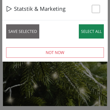
Statstik & Marketing
St
6% DISCOUNT
SAVE SELECTED
SELECT ALL
‹
›
NOT NOW