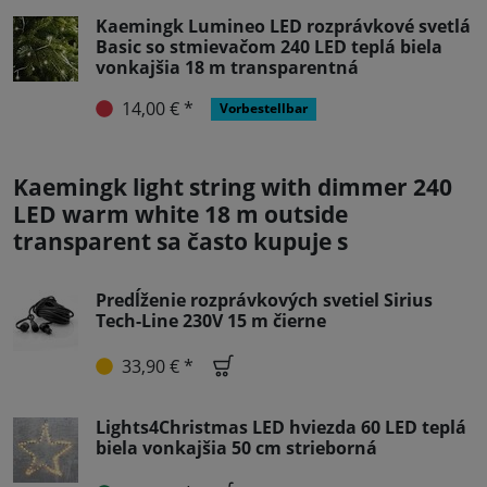
Kaemingk Lumineo LED rozprávkové svetlá
Basic so stmievačom 240 LED teplá biela
vonkajšia 18 m transparentná
14,00 € *
Vorbestellbar
Kaemingk light string with dimmer 240
LED warm white 18 m outside
transparent sa často kupuje s
Predĺženie rozprávkových svetiel Sirius
Tech-Line 230V 15 m čierne
33,90 € *
Lights4Christmas LED hviezda 60 LED teplá
biela vonkajšia 50 cm strieborná