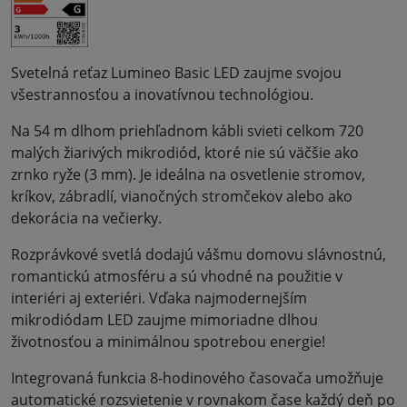
Svetelná reťaz Lumineo Basic LED zaujme svojou
všestrannosťou a inovatívnou technológiou.
Na 54 m dlhom priehľadnom kábli svieti celkom 720
malých žiarivých mikrodiód, ktoré nie sú väčšie ako
zrnko ryže (3 mm). Je ideálna na osvetlenie stromov,
kríkov, zábradlí, vianočných stromčekov alebo ako
dekorácia na večierky.
Rozprávkové svetlá dodajú vášmu domovu slávnostnú,
romantickú atmosféru a sú vhodné na použitie v
interiéri aj exteriéri. Vďaka najmodernejším
mikrodiódam LED zaujme mimoriadne dlhou
životnosťou a minimálnou spotrebou energie!
Integrovaná funkcia 8-hodinového časovača umožňuje
automatické rozsvietenie v rovnakom čase každý deň po