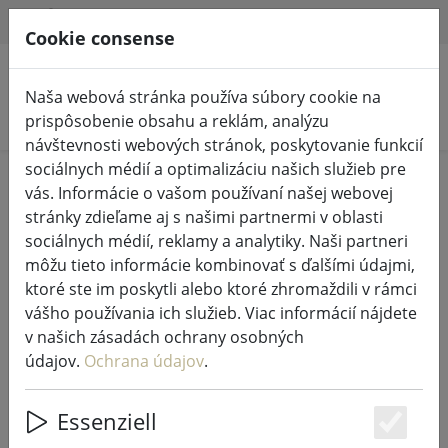
HILFE & SUPPORT
SK
Cookie consense
Naša webová stránka používa súbory cookie na
Vyhľadať produkty
prispôsobenie obsahu a reklám, analýzu
návštevnosti webových stránok, poskytovanie funkcií
sociálnych médií a optimalizáciu našich služieb pre
Home
Rozprávkové svetlá a osvetlenie
vás. Informácie o vašom používaní našej webovej
Rozprávkové svetlá
stránky zdieľame aj s našimi partnermi v oblasti
sociálnych médií, reklamy a analytiky. Naši partneri
môžu tieto informácie kombinovať s ďalšími údajmi,
ktoré ste im poskytli alebo ktoré zhromaždili v rámci
vášho používania ich služieb. Viac informácií nájdete
Kaemingk Lumineo LED
v našich zásadách ochrany osobných
rozprávkové svetlá Basic so
údajov.
Ochrana údajov
.
stmievačom 240 LED teplá biela
vonkajšia 18 m transparentná
Essenziell
Es