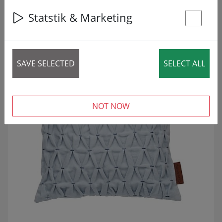
9 articles
Statstik & Marketing
St
ZNÍŽENÉ!
SALE
SAVE SELECTED
SELECT ALL
NOT NOW