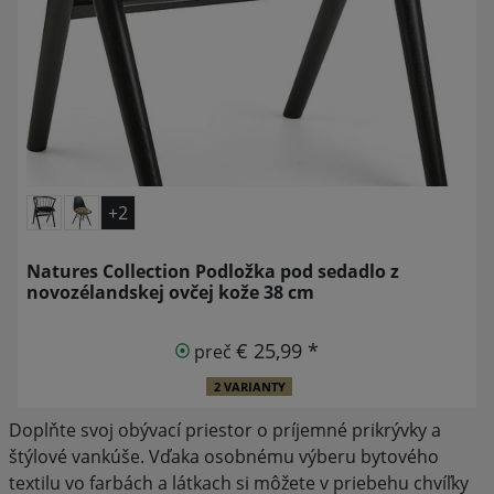
+2
Natures Collection Podložka pod sedadlo z
novozélandskej ovčej kože 38 cm
€ 25,99 *
preč
2 VARIANTY
Doplňte svoj obývací priestor o príjemné prikrývky a
štýlové vankúše. Vďaka osobnému výberu bytového
textilu vo farbách a látkach si môžete v priebehu chvíľky