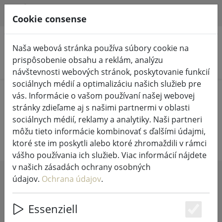
HILFE & SUPPORT
SK
Cookie consense
Naša webová stránka používa súbory cookie na
prispôsobenie obsahu a reklám, analýzu
Vyhľadať produkty
návštevnosti webových stránok, poskytovanie funkcií
sociálnych médií a optimalizáciu našich služieb pre
Home
Living
Prikrývky, vankúše a pod.
vás. Informácie o vašom používaní našej webovej
stránky zdieľame aj s našimi partnermi v oblasti
Prikrývky, vankúše a pod.
sociálnych médií, reklamy a analytiky. Naši partneri
môžu tieto informácie kombinovať s ďalšími údajmi,
ktoré ste im poskytli alebo ktoré zhromaždili v rámci
vášho používania ich služieb. Viac informácií nájdete
v našich zásadách ochrany osobných
údajov.
Ochrana údajov
.
SHOW FILTERS
Essenziell
Es