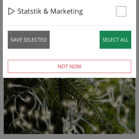
Statstik & Marketing
St
14% DISCOUNT
SAVE SELECTED
SELECT ALL
‹
›
NOT NOW