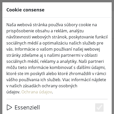
HILFE & SUPPORT
SK
Cookie consense
Naša webová stránka používa súbory cookie na
Vyhľadať produkty
prispôsobenie obsahu a reklám, analýzu
návštevnosti webových stránok, poskytovanie funkcií
sociálnych médií a optimalizáciu našich služieb pre
Home
Rozprávkové svetlá a osvetlenie
vás. Informácie o vašom používaní našej webovej
Osvetlená dekorácia
stránky zdieľame aj s našimi partnermi v oblasti
sociálnych médií, reklamy a analytiky. Naši partneri
môžu tieto informácie kombinovať s ďalšími údajmi,
ktoré ste im poskytli alebo ktoré zhromaždili v rámci
vášho používania ich služieb. Viac informácií nájdete
Kaemingk Lumineo zhluk
v našich zásadách ochrany osobných
rozprávkových svetiel 1512 LED
údajov.
Ochrana údajov
.
teplá biela vonkajšia 14 m
transparentná
Essenziell
Es