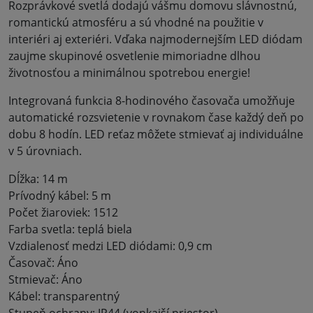
Rozprávkové svetlá dodajú vášmu domovu slávnostnú,
romantickú atmosféru a sú vhodné na použitie v
interiéri aj exteriéri. Vďaka najmodernejším LED diódam
zaujme skupinové osvetlenie mimoriadne dlhou
životnosťou a minimálnou spotrebou energie!
Integrovaná funkcia 8-hodinového časovača umožňuje
automatické rozsvietenie v rovnakom čase každý deň po
dobu 8 hodín. LED reťaz môžete stmievať aj individuálne
v 5 úrovniach.
Dĺžka: 14 m
Prívodný kábel: 5 m
Počet žiaroviek: 1512
Farba svetla: teplá biela
Vzdialenosť medzi LED diódami: 0,9 cm
Časovač: Áno
Stmievač: Áno
Kábel: transparentný