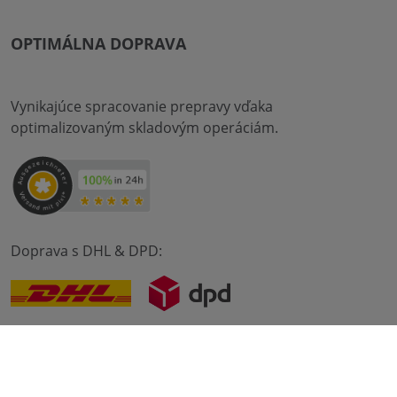
OPTIMÁLNA DOPRAVA
Vynikajúce spracovanie prepravy vďaka
optimalizovaným skladovým operáciám.
Doprava s DHL & DPD:
© 2012-2026 meilon GmbH
odtlačok
Zmluvné podmienky
Ochrana údajov