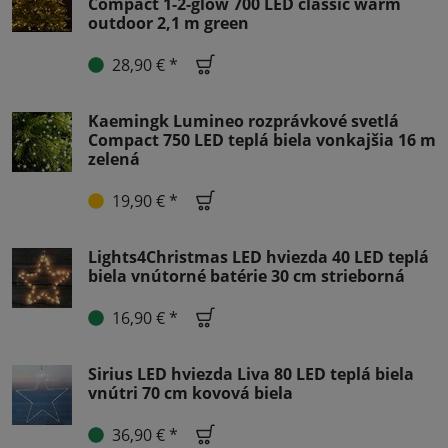
Compact 1-2-glow 700 LED classic warm
outdoor 2,1 m green
28,90 € *
Kaemingk Lumineo rozprávkové svetlá
Compact 750 LED teplá biela vonkajšia 16 m
zelená
19,90 € *
Lights4Christmas LED hviezda 40 LED teplá
biela vnútorné batérie 30 cm strieborná
16,90 € *
Sirius LED hviezda Liva 80 LED teplá biela
vnútri 70 cm kovová biela
36,90 € *