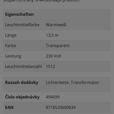
Stupeň ochrany: IP44 (vonkajší priestor)
Eigenschaften
Leuchtmittelfarbe
Warmweiß
Länge
13,5 m
Farbe
Transparent
Leistung
230 Volt
Leuchtmittelanzahl
1512
Rozsah dodávky
Lichterkette, Transformator
Číslo objednávky
494699
EAN
8718533600834