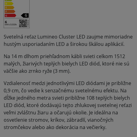
Svetelná reťaz Lumineo Cluster LED zaujme mimoriadne
hustým usporiadaním LED a širokou škálou aplikácií.
Na 14 m dlhom priehľadnom kábli svieti celkom 1512
malých, žiarivých teplých bielych LED diód, ktoré nie sú
väčšie ako zrnko ryže (3 mm).
Vzdialenosť medzi jednotlivými LED diódami je približne
0,9 cm, čo vedie k senzačnému svetelnému efektu. Na
dĺžke jedného metra svieti približne 108 teplých bielych
LED diód, ktoré dodávajú tejto zhlukovej svetelnej reťazi
veľmi zvláštnu žiaru a očarujú okolie. Je ideálna na
osvetlenie stromov, kríkov, zábradlí, vianočných
stromčekov alebo ako dekorácia na večierky.