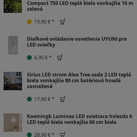
Compact 750 LED teplá biela vonkajšia 16 m
zelená
19,90 € *
Diaľkové ovládanie osvetlenia UYUNI pre
LED sviečky
6,95 € *
Sirius LED strom Alex Tree sada 2 LED teplá
biela vonkajšia 80 cm batériová hnedá
zasnežená
17,90 € *
Kaemingk Lumineo LED svietiaca hviezda 6
LED teplá biela vonkajšia 60 cm biela
28,90 € *