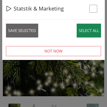
44% DISCOUNT
Statstik & Marketing
St
SAVE SELECTED
SELECT ALL
‹
›
NOT NOW