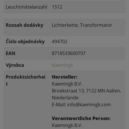
Leuchtmittelanzahl
1512
Rozsah dodávky
Lichterkette, Transformator
Číslo objednávky
494702
EAN
8718533600797
Výrobca
Kaemingk
Produktsicherhei
Hersteller:
t
Kaemingk B.V.
Broekstraat 13, 7122 MN Aalten,
Niederlande
E-Mail: info@kaemingk.com
Verantwortliche Person:
Kaemingk B.V.