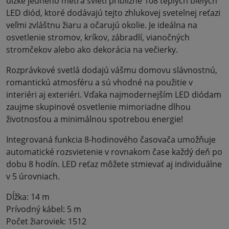
dĺžke jedného metra svieti približne 108 teplých bielych
LED diód, ktoré dodávajú tejto zhlukovej svetelnej reťazi
veľmi zvláštnu žiaru a očarujú okolie. Je ideálna na
osvetlenie stromov, kríkov, zábradlí, vianočných
stromčekov alebo ako dekorácia na večierky.
Rozprávkové svetlá dodajú vášmu domovu slávnostnú,
romantickú atmosféru a sú vhodné na použitie v
interiéri aj exteriéri. Vďaka najmodernejším LED diódam
zaujme skupinové osvetlenie mimoriadne dlhou
životnosťou a minimálnou spotrebou energie!
Integrovaná funkcia 8-hodinového časovača umožňuje
automatické rozsvietenie v rovnakom čase každý deň po
dobu 8 hodín. LED reťaz môžete stmievať aj individuálne
v 5 úrovniach.
Dĺžka: 14 m
Prívodný kábel: 5 m
Počet žiaroviek: 1512