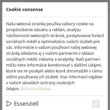
HILFE & SUPPORT
SK
Cookie consense
Naša webová stránka používa súbory cookie na
Vyhľadať produkty
prispôsobenie obsahu a reklám, analýzu
návštevnosti webových stránok, poskytovanie funkcií
sociálnych médií a optimalizáciu našich služieb pre
Home
Rozprávkové svetlá a osvetlenie
vás. Informácie o vašom používaní našej webovej
Osvetlená dekorácia
stránky zdieľame aj s našimi partnermi v oblasti
sociálnych médií, reklamy a analytiky. Naši partneri
môžu tieto informácie kombinovať s ďalšími údajmi,
ktoré ste im poskytli alebo ktoré zhromaždili v rámci
vášho používania ich služieb. Viac informácií nájdete
Kaemingk Lumineo svetelná reťaz
v našich zásadách ochrany osobných
1512 LED teplá biela vonkajšia 14 m
údajov.
Ochrana údajov
.
čierna
Essenziell
Es