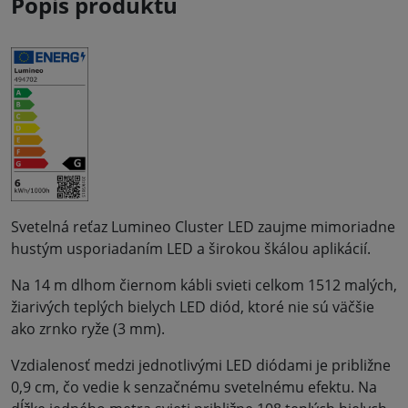
Popis produktu
Svetelná reťaz Lumineo Cluster LED zaujme mimoriadne
hustým usporiadaním LED a širokou škálou aplikácií.
Na 14 m dlhom čiernom kábli svieti celkom 1512 malých,
žiarivých teplých bielych LED diód, ktoré nie sú väčšie
ako zrnko ryže (3 mm).
Vzdialenosť medzi jednotlivými LED diódami je približne
0,9 cm, čo vedie k senzačnému svetelnému efektu. Na