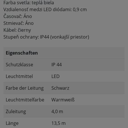
Farba svetla: teplá biela
Vzdialenosť medzi LED diódami: 0,9 cm
Časovač: Áno
Stmievač: Áno
Kábel: čierny
Stupeň ochrany: IP44 (vonkajší priestor)
Eigenschaften
Schutzklasse
IP 44
Leuchtmittel
LED
Farbe der Leitung
Schwarz
Leuchtmittelfarbe
Warmweiß
Zuleitung
4,0 m
Länge
13,5 m