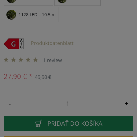
1128 LED – 10.5 m
Produktdatenblatt
1 review
27,90 € *
49,90 €
-
+
PRIDAŤ DO KOŠÍKA