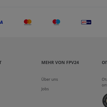
T
MEHR VON FPV24
О
Über uns
От
оп
Jobs