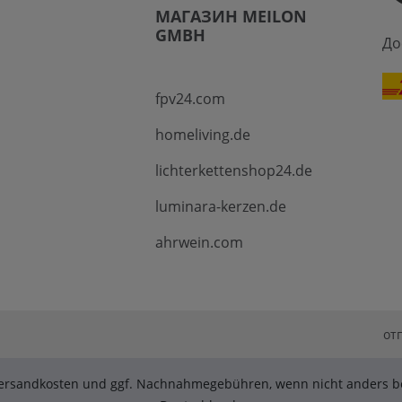
МАГАЗИН MEILON
GMBH
До
fpv24.com
homeliving.de
lichterkettenshop24.de
luminara-kerzen.de
ahrwein.com
от
. Versandkosten und ggf. Nachnahmegebühren, wenn nicht anders be