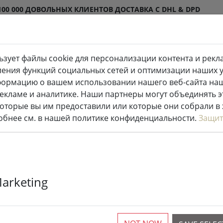
100 000 ДОВОЛЬНЫХ КЛИЕНТОВ
ДОСТАВКА С DHL & DPD
ьзует файлы cookie для персонализации контента и рекл
одиодные свечи внутри и
Кухня и
ления функций социальных сетей и оптимизации наших ус
ужи
еда
формацию о вашем использовании нашего веб-сайта на
рекламе и аналитике. Наши партнеры могут объединять 
оторые вы им предоставили или которые они собрали в
робнее см. в нашей политике конфиденциальности.
Защит
Зональный п
Marketing
Confett с кр
см