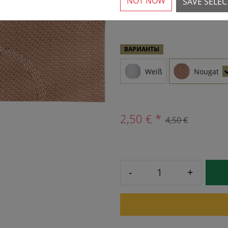
NOT NOW
SAVE SELE
6 Доступный
ВАРИАНТЫ
Weiß
Nougat
2,50 € *
4,50 €
-
+