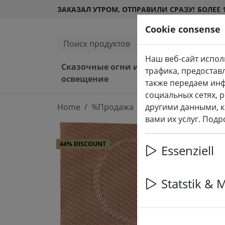
ЗАКАЗАЛ УТРОМ, ОТПРАВИЛИ СРАЗУ!
БОЛЕЕ 
Cookie consense
Поиск продуктов
Наш веб-сайт испол
Сказочные огни и
Свет
трафика, предостав
освещение
снар
также передаем ин
социальных сетях, 
Home
%Продажа
другими данными, к
вами их услуг. Под
44% DISCOUNT
Essenziell
Statstik & 