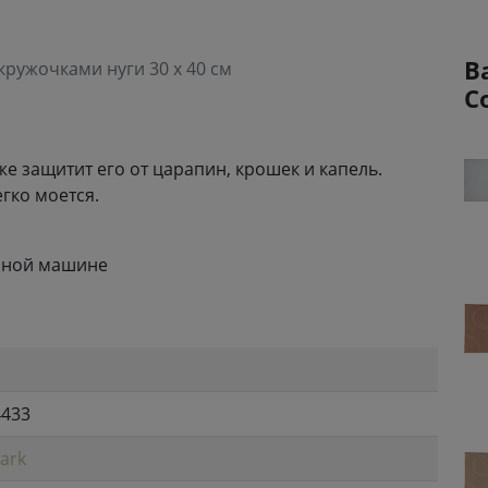
В
кружочками нуги 30 x 40 см
C
же защитит его от царапин, крошек и капель.
гко моется.
чной машине
4433
ark