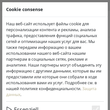
HILFE & SUPPORT
RU
Cookie consense
Наш веб-сайт использует файлы cookie для
Поиск продуктов
персонализации контента и рекламы, анализа
трафика, предоставления функций социальных
сетей и оптимизации наших услуг для вас. Мы
Home
%Продажа
также передаем информацию о вашем
использовании нашего веб-сайта нашим
партнерам в социальных сетях, рекламе и
аналитике. Наши партнеры могут объединять эту
информацию с другими данными, которые вы им
Мельница для специй Zone
предоставили или которые они собрали в ходе
Конфетти 6,5 х 15,5 см лайм
использования вами их услуг. Подробнее см. в
нашей политике конфиденциальности.
Защита
данных
.
47% DISCOUNT
Essenziell