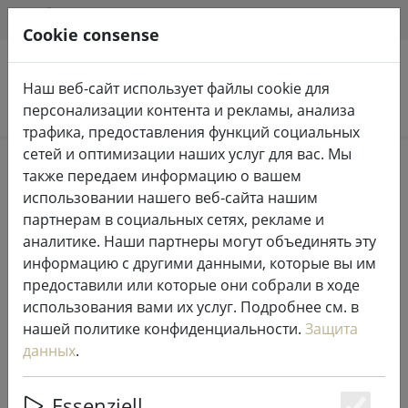
HILFE & SUPPORT
RU
Cookie consense
Наш веб-сайт использует файлы cookie для
Поиск продуктов
персонализации контента и рекламы, анализа
трафика, предоставления функций социальных
сетей и оптимизации наших услуг для вас. Мы
Home
%Продажа
также передаем информацию о вашем
использовании нашего веб-сайта нашим
партнерам в социальных сетях, рекламе и
аналитике. Наши партнеры могут объединять эту
информацию с другими данными, которые вы им
Звонок для тушения зон BOSTON
предоставили или которые они собрали в ходе
из матовой нержавеющей стали
использования вами их услуг. Подробнее см. в
нашей политике конфиденциальности.
Защита
данных
.
29% DISCOUNT
Essenziell