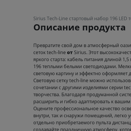
Sirius Tech-Line стартовый набор 196 LED
Описание продукта
Превратите свой дом в атмосферный оази
сеток tech-line
от
Sirius. Этот высококаче
яркого старта: кабель питания длиной 1,5 
196 теплыми белыми светодиодами. Мелк
световую картину и эффектно оформляет д
Световую сетку tech-line можно использов
сочетании с другими изделиями серии tech
творчества. Благодаря продуманной сист
расширить и гибко адаптировать к ваши
Оцените профессиональное качество осве
внутри, так и снаружи помещений, легко 
отдельно приобретаемого пульта дистанци
создавайте праздничную атмосферу, кото