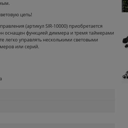
мым.
световую цепь!
равления (артикул SIR-10000) приобретается
, он оснащен функцией диммера и тремя таймерами
жете легко управлять несколькими световыми
меров или серий.
а