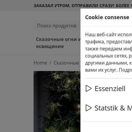
ЗАКАЗАЛ УТРОМ, ОТПРАВИЛИ СРАЗУ!
БОЛЕЕ 
Cookie consense
Поиск продуктов
Наш веб-сайт испол
Сказочные огни и
Свет
трафика, предостав
освещение
снар
также передаем ин
социальных сетях, 
Home
Сказочные огни и освещение
другими данными, к
С
вами их услуг. Под
Essenziell
Statstik & 