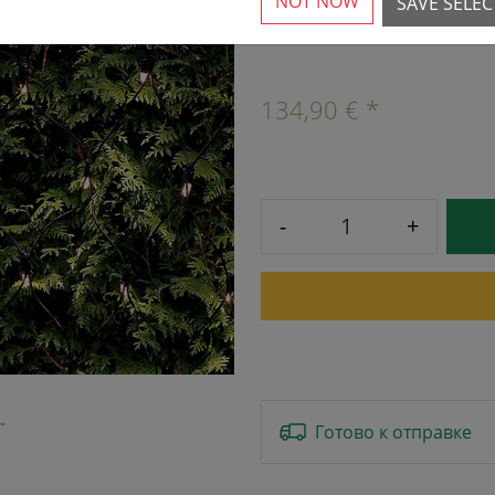
NOT NOW
SAVE SELE
8 Доступный
›
134,90 € *
-
+
Готово к отправке