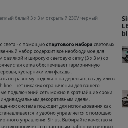
Si
 теплый белый 3 x 3 м открытый 230V черный
L
b
с света - с помощью
стартового набора
световых
ственный набор содержит все необходимое для
м с вилкой и широкую световую сетку (3 x 3 м) со
оячеистая сетка обеспечивает гармоничную
еревья, кустарники или фасады
.
ать по-разному: отдельно на деревьях, в саду или в
-line - нет никаких ограничений для вашего
еме подключений сеть можно в кратчайшие сроки
м индивидуальным декоративным идеям
.
щения: система подходит для использования как
устанавливается и удобно управляется с помощью
онного управления Sirius. Выбирайте качество и
рая вдохновляет - со стартовым набором световых