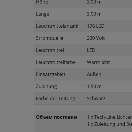
Höhe
3,00 m
Länge
3,00 m
Leuchtmittelanzahl
196 LED
Stromquelle
230 Volt
Leuchtmittel
LED
Leuchtmittelfarbe
Warmlicht
Einsatzgebiet
Außen
Zuleitung
1,50 m
Farbe der Leitung
Schwarz
Объем поставки
1 x Tech-Line Lichte
1 x Zuleitung und St