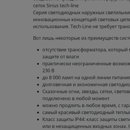
сеток Sirius tech-line
Серия светодиодных наружных светильников 
инновационных концепций световых цепей
использования. Tech-Line не требует тран
Вот лишь некоторые из преимуществ систе
отсутствие трансформатора, который
защите от влаги
практически неограниченные возмож
230 В
до 8 000 ламп на одной линии питани
долговечная и экономичная светодиод
Сказочные огни, звезды, сетки, свето
подключено в любой момент
можно продлить в любое время, с гар
самый красивый светодиодный теплый
Класс защиты IP44: класс защиты све
или в незащищенных входных зонах. О