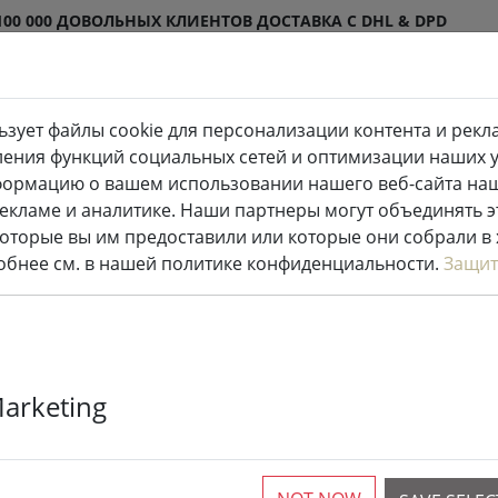
100 000 ДОВОЛЬНЫХ КЛИЕНТОВ
ДОСТАВКА С DHL & DPD
ьзует файлы cookie для персонализации контента и рекл
одиодные свечи внутри и
Кухня и
ления функций социальных сетей и оптимизации наших ус
ужи
еда
формацию о вашем использовании нашего веб-сайта на
рекламе и аналитике. Наши партнеры могут объединять 
оторые вы им предоставили или которые они собрали в
казочные огни
робнее см. в нашей политике конфиденциальности.
Защит
Sirius Tech-L
Marketing
196 LED тепл
открытый 23