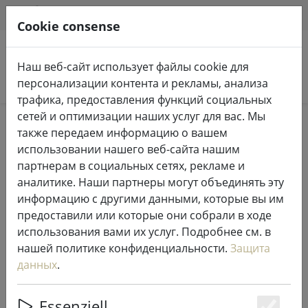
HILFE & SUPPORT
RU
Cookie consense
Наш веб-сайт использует файлы cookie для
Поиск продуктов
персонализации контента и рекламы, анализа
трафика, предоставления функций социальных
сетей и оптимизации наших услуг для вас. Мы
Home
Сказочные огни и освещение
также передаем информацию о вашем
Сказочные огни
использовании нашего веб-сайта нашим
партнерам в социальных сетях, рекламе и
аналитике. Наши партнеры могут объединять эту
информацию с другими данными, которые вы им
предоставили или которые они собрали в ходе
Удлинитель Sirius Tech-Line fairy
использования вами их услуг. Подробнее см. в
lights 230V 10 м черный
нашей политике конфиденциальности.
Защита
данных
.
Essenziell