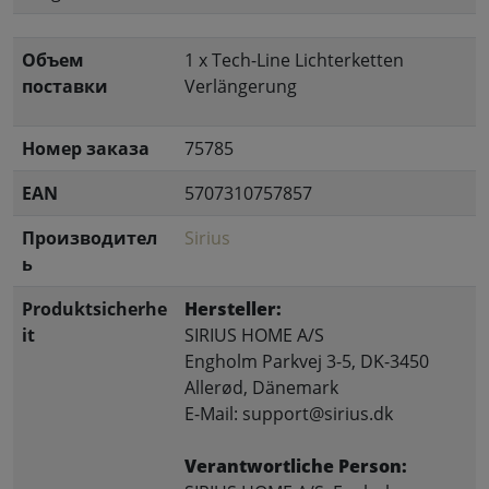
Объем
1 x Tech-Line Lichterketten
поставки
Verlängerung
Номер заказа
75785
EAN
5707310757857
Производител
Sirius
ь
Produktsicherhe
Hersteller:
it
SIRIUS HOME A/S
Engholm Parkvej 3-5, DK-3450
Allerød, Dänemark
E-Mail: support@sirius.dk
Verantwortliche Person: