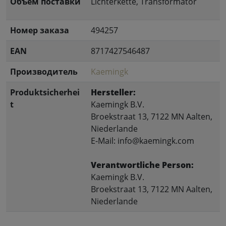
Объем поставки
Lichterkette, Transformator
Номер заказа
494257
EAN
8717427546487
Производитель
Kaemingk
Produktsicherhei
Hersteller:
t
Kaemingk B.V.
Broekstraat 13, 7122 MN Aalten,
Niederlande
E-Mail: info@kaemingk.com
Verantwortliche Person:
Kaemingk B.V.
Broekstraat 13, 7122 MN Aalten,
Niederlande