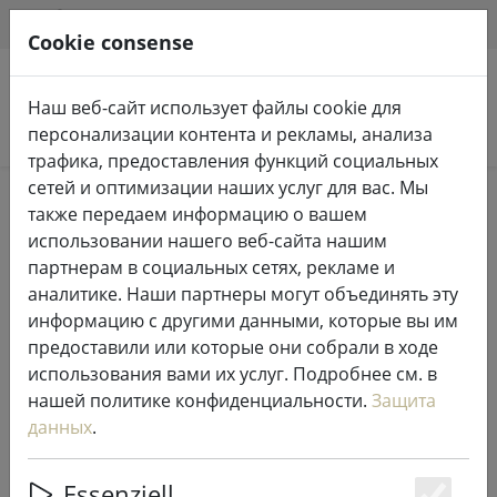
HILFE & SUPPORT
RU
Cookie consense
Наш веб-сайт использует файлы cookie для
Поиск продуктов
персонализации контента и рекламы, анализа
трафика, предоставления функций социальных
сетей и оптимизации наших услуг для вас. Мы
Home
Сказочные огни и освещение
также передаем информацию о вашем
Сказочные огни
использовании нашего веб-сайта нашим
партнерам в социальных сетях, рекламе и
аналитике. Наши партнеры могут объединять эту
информацию с другими данными, которые вы им
предоставили или которые они собрали в ходе
Kaemingk Lumineo LED фея огни
использования вами их услуг. Подробнее см. в
Basic с диммером 180 LED теплый
нашей политике конфиденциальности.
Защита
белый открытый 13,5 м
данных
.
прозрачный
Essenziell