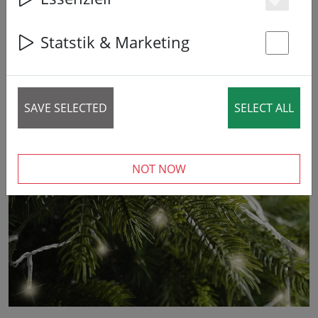
Es
7% DISCOUNT
Statstik & Marketing
St
SAVE SELECTED
SELECT ALL
‹
›
NOT NOW