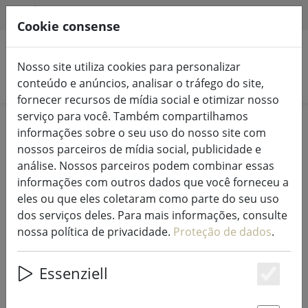
HILFE & SUPPORT
PT
Cookie consense
Nosso site utiliza cookies para personalizar
Pesquisar produtos
conteúdo e anúncios, analisar o tráfego do site,
fornecer recursos de mídia social e otimizar nosso
serviço para você. Também compartilhamos
Home
%Venda
informações sobre o seu uso do nosso site com
nossos parceiros de mídia social, publicidade e
análise. Nossos parceiros podem combinar essas
informações com outros dados que você forneceu a
eles ou que eles coletaram como parte do seu uso
Individual de mesa Zone Confetti
dos serviços deles. Para mais informações, consulte
com círculos latte 30 x 40cm
nossa política de privacidade.
Proteção de dados
.
Essenziell
Es
33% DISCOUNT