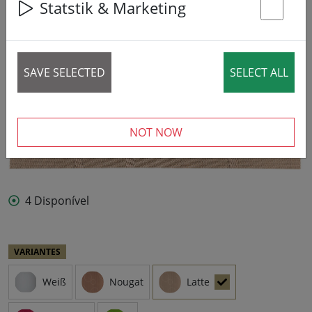
Statstik & Marketing
St
SAVE SELECTED
SELECT ALL
NOT NOW
4 Disponível
VARIANTES
Weiß
Nougat
Latte