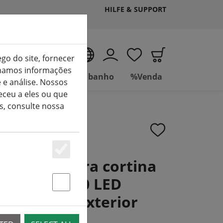
HILFE & SUPPORT
PT
ego do site, fornecer
ilhamos informações
Viver
Casa de banho
%Venda
 e análise. Nossos
ceu a eles ou que
s, consulte nossa
Essenziell
rranque para cortina
Tech-Line 100 LED
Statstik & Marketing
 1,5 x 2 m exterior