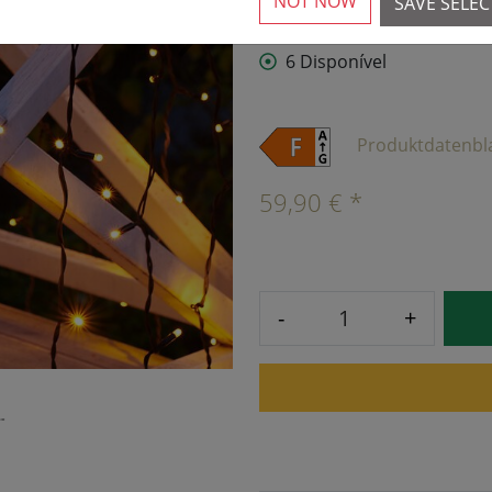
NOT NOW
SAVE SELE
›
6 Disponível
Produktdatenbl
59,90 € *
-
+