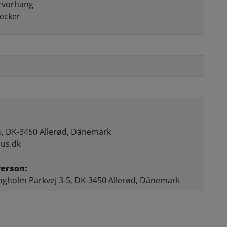
ervorhang
tecker
5, DK-3450 Allerød, Dänemark
ius.dk
Person:
ngholm Parkvej 3-5, DK-3450 Allerød, Dänemark