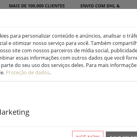
MAIS DE 100.000 CLIENTES
ENVIO COM DHL &
SATISFEITOS
DPD
okies para personalizar conteúdo e anúncios, analisar o tráf
ocial e otimizar nosso serviço para você. Também compart
ED para interior e exterior
Cozinha e alimentação
osso site com nossos parceiros de mídia social, publicidade
binar essas informações com outros dados que você forne
s de fadas
parte do seu uso dos serviços deles. Para mais informaçõe
de.
Proteção de dados
.
Conjunto de a
Marketing
de luz Sirius 
branco quente
230V preto