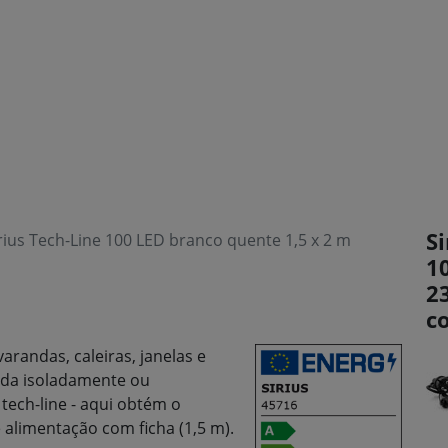
Si
rius Tech-Line 100 LED branco quente 1,5 x 2 m
1
2
c
varandas, caleiras, janelas e
lada isoladamente ou
ech-line - aqui obtém o
e alimentação com ficha (1,5 m).