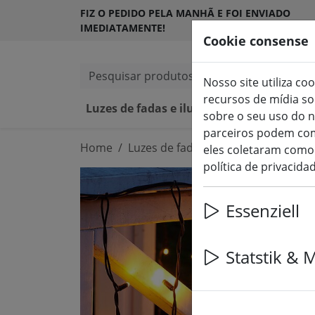
FIZ O PEDIDO PELA MANHÃ E FOI ENVIADO
IMEDIATAMENTE!
Cookie consense
Pesquisar produtos
Nosso site utiliza co
recursos de mídia s
Luzes de fadas e iluminação
Velas L
sobre o seu uso do n
parceiros podem com
Home
Luzes de fadas e iluminação
Luze
eles coletaram como 
política de privacida
Essenziell
Statstik & 