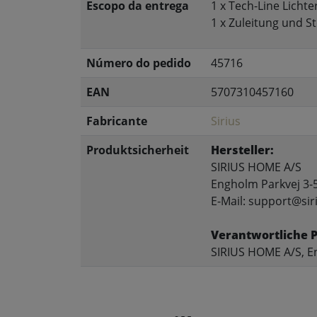
Escopo da entrega
1 x Tech-Line Licht
1 x Zuleitung und S
Número do pedido
45716
EAN
5707310457160
Fabricante
Sirius
Produktsicherheit
Hersteller:
SIRIUS HOME A/S
Engholm Parkvej 3-
E-Mail: support@sir
Verantwortliche 
SIRIUS HOME A/S, E