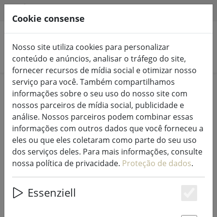
HILFE & SUPPORT
PT
Cookie consense
Nosso site utiliza cookies para personalizar
Pesquisar produtos
conteúdo e anúncios, analisar o tráfego do site,
fornecer recursos de mídia social e otimizar nosso
serviço para você. Também compartilhamos
Home
Luzes de fadas e iluminação
informações sobre o seu uso do nosso site com
Decoração iluminada
nossos parceiros de mídia social, publicidade e
análise. Nossos parceiros podem combinar essas
informações com outros dados que você forneceu a
eles ou que eles coletaram como parte do seu uso
dos serviços deles. Para mais informações, consulte
Kaemingk Lumineo cluster fairy
nossa política de privacidade.
Proteção de dados
.
lights 1512 LED branco quente
exterior 14 m transparente
Essenziell
Es