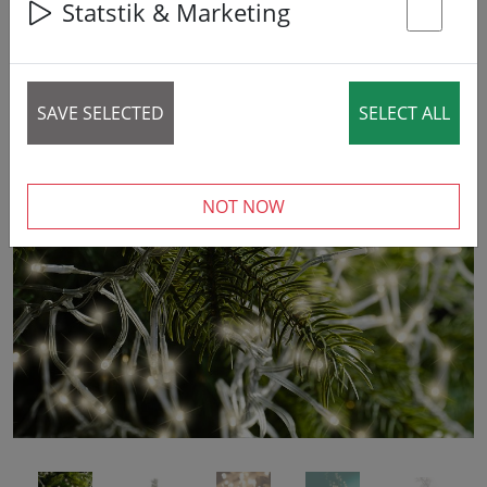
Statstik & Marketing
14% DISCOUNT
St
SAVE SELECTED
SELECT ALL
‹
›
NOT NOW