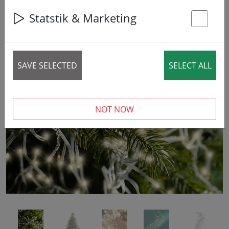
14% DISCOUNT
Statstik & Marketing
St
SAVE SELECTED
SELECT ALL
‹
›
NOT NOW