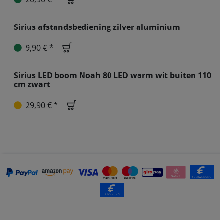
Kaemingk Lumineo sprookjes Compact 1-2-
glow 540 LED klassiek warm buiten 1,8 m
groen
20,90 € *
Sirius afstandsbediening zilver aluminium
9,90 € *
Sirius LED boom Noah 80 LED warm wit
buiten 110 cm zwart
29,90 € *