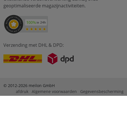
OPTIMALE VERZENDING
Uitstekende verzendverwerking dankzij onze
geoptimaliseerde magazijnactiviteiten.
Verzending met DHL & DPD:
© 2012-2026 meilon GmbH
afdruk
Algemene voorwaarden
Gegevensbescherming