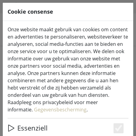
HILFE & SUPPORT
NL
Cookie consense
Onze website maakt gebruik van cookies om content
Zoek producten
en advertenties te personaliseren, websiteverkeer te
analyseren, social media-functies aan te bieden en
onze service voor u te optimaliseren. We delen ook
Home
Sprookjesverlichting
Verlichte decoratie
informatie over uw gebruik van onze website met
onze partners voor social media, advertenties en
analyse. Onze partners kunnen deze informatie
combineren met andere gegevens die u aan hen
hebt verstrekt of die zij hebben verzameld als
Kaemingk Lumineo tros
onderdeel van uw gebruik van hun diensten.
sprookjesverlichting 1512 LED
Raadpleeg ons privacybeleid voor meer
warm wit buiten 14 m transparant
informatie.
Gegevensbescherming
.
Essenziell
Es