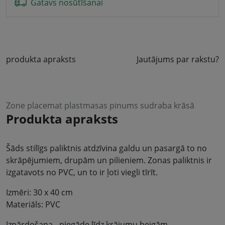
Gatavs nosūtīšanai
produkta apraksts
Jautājums par rakstu?
Zone placemat plastmasas pinums sudraba krāsā
Produkta apraksts
Šāds stilīgs paliktnis atdzīvina galdu un pasargā to no
skrāpējumiem, drupām un pilieniem. Zonas paliktnis ir
izgatavots no PVC, un to ir ļoti viegli tīrīt.
Izmēri: 30 x 40 cm
Materiāls: PVC
Izpārdošana - piegāde līdz krājumu beigām