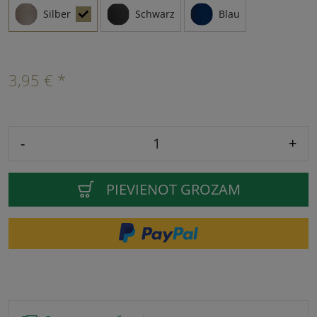
Silber
Schwarz
Blau
3,95 € *
-
+
PIEVIENOT GROZAM