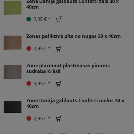
Zone Dānija galdauts Confetti zaļš 30 x
40cm
2,95 € *
Zonas paliktnis pīts no nugas 30 x 40cm
2,95 € *
Zone placemat plastmasas pinums
sudraba krāsā
3,95 € *
Zone Dānija galdauts Confetti melns 30 x
40cm
2,95 € *