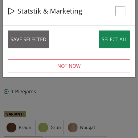
Statstik & Marketing
St
SAVE SELECTED
SELECT ALL
NOT NOW
1 Pieejams
VARIANTI
Braun
Grün
Nougat