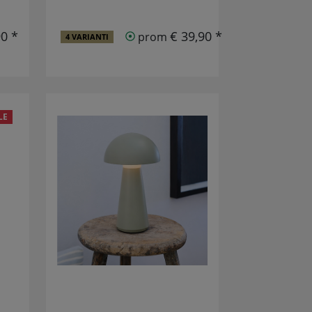
90 *
€ 39,90 *
prom
4 VARIANTI
LE