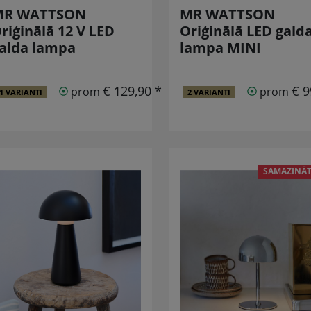
MR WATTSON
MR WATTSON
riģinālā 12 V LED
Oriģinālā LED gald
alda lampa
lampa MINI
€ 129,90 *
€ 9
prom
prom
1 VARIANTI
2 VARIANTI
SAMAZINĀT