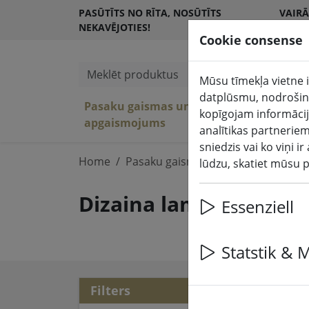
PASŪTĪTS NO RĪTA, NOSŪTĪTS
VAIRĀ
NEKAVĒJOTIES!
KLIE
Cookie consense
Meklēt produktus
Mūsu tīmekļa vietne i
datplūsmu, nodrošinā
Pasaku gaismas un
LED 
kopīgojam informācij
(aktuelle Seite)
apgaismojums
tel
analītikas partneriem
sniedzis vai ko viņi 
Home
Pasaku gaismas un apgaismojums
lūdzu, skatiet mūsu 
Dizaina lampas un ga
Essenziell
Statstik & 
29 a
Filters