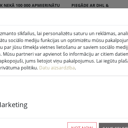
K NEKĀ 100 000 APMIERINĀTU
PIEGĀDE AR DHL &
NTU
DPD
zmanto sīkfailus, lai personalizētu saturu un reklāmas, anal
tu sociālo mediju funkcijas un optimizētu mūsu pakalpoju
sveces iekštelpās un ārpus
Virtuve un
u par jūsu tīmekļa vietnes lietošanu ar saviem sociālo medi
pām
pārtika
. Mūsu partneri var apvienot šo informāciju ar citiem datie
ir apkopojuši, jums lietojot viņu pakalpojumus. Lai iegūtu pla
Gaismekļi
privātuma politiku.
Datu aizsardzība
.
ismas
Marketing
rticles