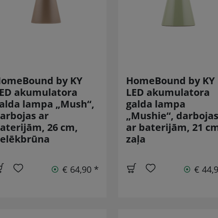
omeBound by KY
HomeBound by KY
ED akumulatora
LED akumulatora
alda lampa „Mush“,
galda lampa
arbojas ar
„Mushie“, darboja
aterijām, 26 cm,
ar baterijām, 21 cm
elēkbrūna
zaļa
€ 64,90 *
€ 44,