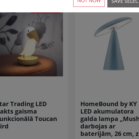
NOT NOW
SAVE SELE
SAMAZINĀTS!
tar Trading LED
HomeBound by KY
akts gaisma
LED akumulatora
unkcionālā Toucan
galda lampa „Mush
ird
darbojas ar
baterijām, 26 cm, z