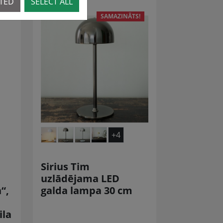
CTED
SELECT ALL
SAMAZINĀTS!
+4
Sirius Tim
uzlādējama LED
“,
galda lampa 30 cm
ila