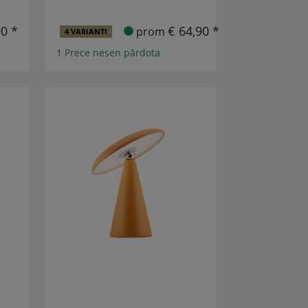
90 *
€ 64,90 *
prom
4 VARIANTI
1 Prece nesen pārdota