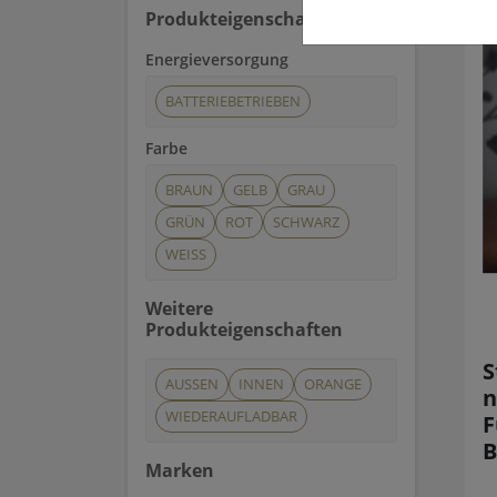
Produkteigenschaften
Energieversorgung
BATTERIEBETRIEBEN
Farbe
BRAUN
GELB
GRAU
GRÜN
ROT
SCHWARZ
WEISS
Weitere
Produkteigenschaften
S
AUSSEN
INNEN
ORANGE
n
WIEDERAUFLADBAR
F
B
Marken