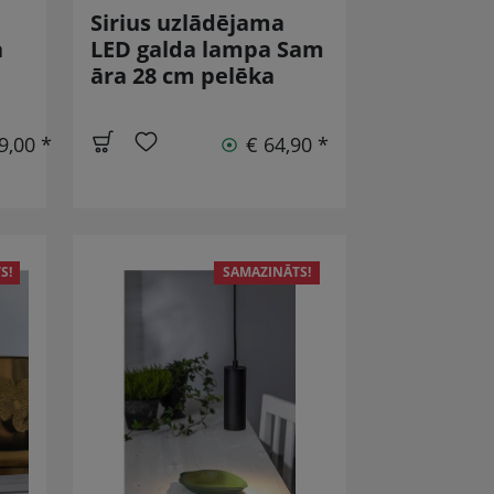
Sirius uzlādējama
a
LED galda lampa Sam
āra 28 cm pelēka
9,00 *
€ 64,90 *
S!
SAMAZINĀTS!