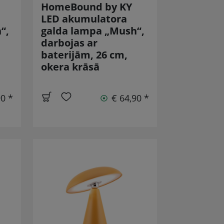
HomeBound by KY
LED akumulatora
“,
galda lampa „Mush“,
darbojas ar
baterijām, 26 cm,
okera krāsā
90 *
€ 64,90 *