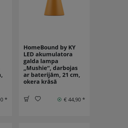
HomeBound by KY
LED akumulatora
galda lampa
s
„Mushie“, darbojas
,
ar baterijām, 21 cm,
okera krāsā
90 *
€ 44,90 *