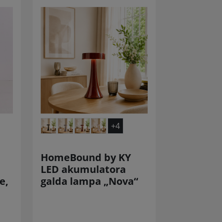
+4
HomeBound by KY
LED akumulatora
e,
galda lampa „Nova“