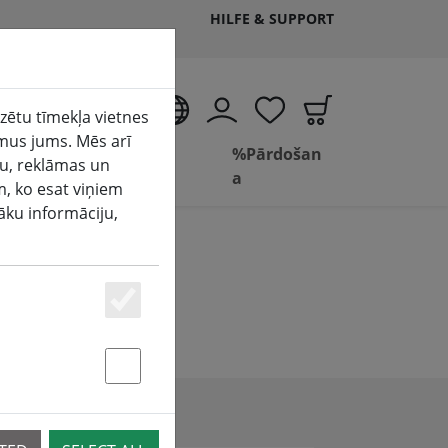
HILFE & SUPPORT
LV
izētu tīmekļa vietnes
mus jums. Mēs arī
Dzīvesviet
Vannas
%Pārdošan
ju, reklāmas un
a
istaba
a
m, ko esat viņiem
šāku informāciju,
Essenziell
Statstik & Marketing