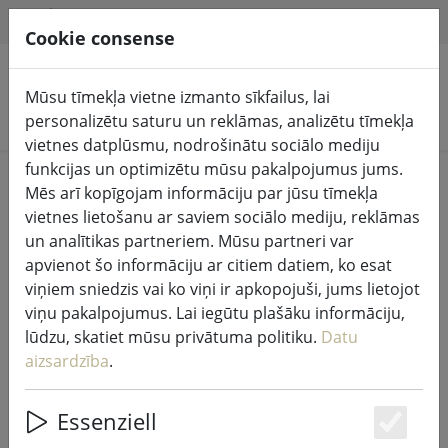
HILFE & SUPPORT
LV
Cookie consense
Mūsu tīmekļa vietne izmanto sīkfailus, lai
Meklēt produktus
personalizētu saturu un reklāmas, analizētu tīmekļa
vietnes datplūsmu, nodrošinātu sociālo mediju
funkcijas un optimizētu mūsu pakalpojumus jums.
nospiedums
Mēs arī kopīgojam informāciju par jūsu tīmekļa
vietnes lietošanu ar saviem sociālo mediju, reklāmas
un analītikas partneriem. Mūsu partneri var
meilon GmbH
apvienot šo informāciju ar citiem datiem, ko esat
Konrāda Zūzes gredzens 31
viņiem sniedzis vai ko viņi ir apkopojuši, jums lietojot
53424 Remagen
viņu pakalpojumus. Lai iegūtu plašāku informāciju,
Vācija
lūdzu, skatiet mūsu privātuma politiku.
Datu
aizsardzība
.
E-pasts: support@meilon.de
Tālrunis: +49 (0)2642 / 40 52 88 0
Essenziell
Fakss: +49 (0)2642 / 40 52 88 1
Es