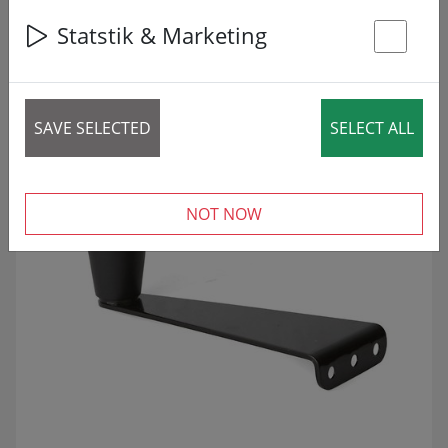
1 article
Statstik & Marketing
St
SAMAZINĀTS!
SALE
SAVE SELECTED
SELECT ALL
NOT NOW