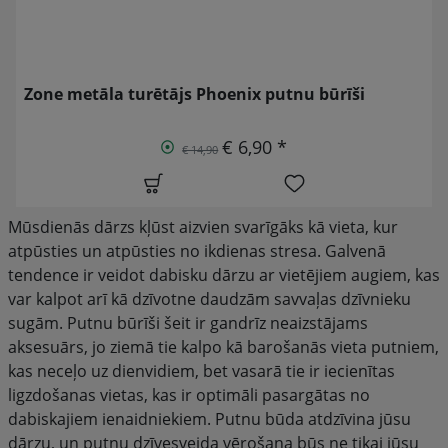
Zone metāla turētājs Phoenix putnu būrīši
€ 6,90 *
€ 14,90
Mūsdienās dārzs kļūst aizvien svarīgāks kā vieta, kur
atpūsties un atpūsties no ikdienas stresa. Galvenā
tendence ir veidot dabisku dārzu ar vietējiem augiem, kas
var kalpot arī kā dzīvotne daudzām savvaļas dzīvnieku
sugām. Putnu būrīši šeit ir gandrīz neaizstājams
aksesuārs, jo ziemā tie kalpo kā barošanās vieta putniem,
kas neceļo uz dienvidiem, bet vasarā tie ir iecienītas
ligzdošanas vietas, kas ir optimāli pasargātas no
dabiskajiem ienaidniekiem. Putnu būda atdzīvina jūsu
dārzu, un putnu dzīvesveida vērošana būs ne tikai jūsu