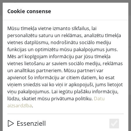
HILFE & SUPPORT
LV
Cookie consense
Mūsu tīmekļa vietne izmanto sīkfailus, lai
personalizētu saturu un reklāmas, analizētu tīmekļa
Meklēt produktus
vietnes datplūsmu, nodrošinātu sociālo mediju
funkcijas un optimizētu mūsu pakalpojumus jums.
Home
Dzīvesvieta
Putnu mājas un barotavas
Mēs arī kopīgojam informāciju par jūsu tīmekļa
vietnes lietošanu ar saviem sociālo mediju, reklāmas
Putnu mājas un barotavas
un analītikas partneriem. Mūsu partneri var
apvienot šo informāciju ar citiem datiem, ko esat
viņiem sniedzis vai ko viņi ir apkopojuši, jums lietojot
viņu pakalpojumus. Lai iegūtu plašāku informāciju,
lūdzu, skatiet mūsu privātuma politiku.
Datu
aizsardzība
.
SHOW FILTERS
Essenziell
Es