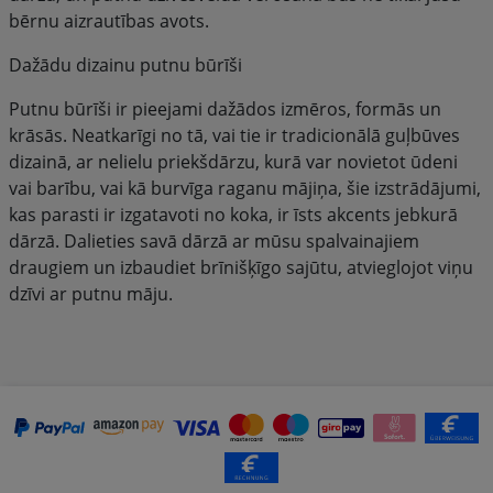
bērnu aizrautības avots.
Dažādu dizainu putnu būrīši
Putnu būrīši ir pieejami dažādos izmēros, formās un
krāsās. Neatkarīgi no tā, vai tie ir tradicionālā guļbūves
dizainā, ar nelielu priekšdārzu, kurā var novietot ūdeni
vai barību, vai kā burvīga raganu mājiņa, šie izstrādājumi,
kas parasti ir izgatavoti no koka, ir īsts akcents jebkurā
dārzā. Dalieties savā dārzā ar mūsu spalvainajiem
draugiem un izbaudiet brīnišķīgo sajūtu, atvieglojot viņu
dzīvi ar putnu māju.