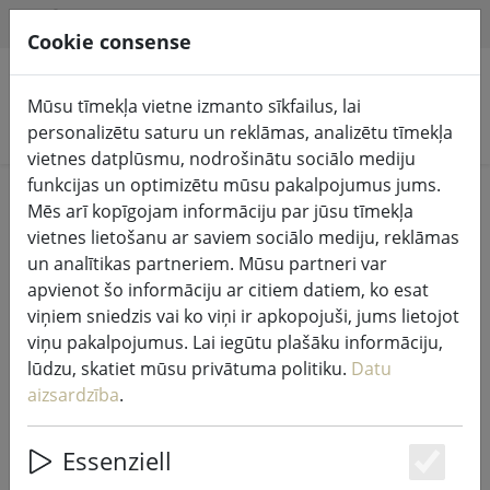
HILFE & SUPPORT
LV
Cookie consense
Mūsu tīmekļa vietne izmanto sīkfailus, lai
Meklēt produktus
personalizētu saturu un reklāmas, analizētu tīmekļa
vietnes datplūsmu, nodrošinātu sociālo mediju
funkcijas un optimizētu mūsu pakalpojumus jums.
Home
%Pārdošana
Mēs arī kopīgojam informāciju par jūsu tīmekļa
vietnes lietošanu ar saviem sociālo mediju, reklāmas
un analītikas partneriem. Mūsu partneri var
apvienot šo informāciju ar citiem datiem, ko esat
viņiem sniedzis vai ko viņi ir apkopojuši, jums lietojot
Zone Denmark gultas veļa Comfetti
viņu pakalpojumus. Lai iegūtu plašāku informāciju,
140x200cm / 60x63cm melna
lūdzu, skatiet mūsu privātuma politiku.
Datu
aizsardzība
.
Essenziell
49% DISCOUNT
Es