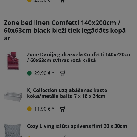
Zone bed linen Comfetti 140x200cm /
60x63cm black bieži tiek iegādāts kopā
ar
Zone Dānija gultasveļa Confetti 140x220cm
/ 60x63cm svītras rozā krāsā
29,90 € *
KJ Collection uzglabāšanas kaste
koka/metāla balta 7 x 16 x 24cm
11,90 € *
Cozy Living izšūts spilvens flint 30 x 30cm