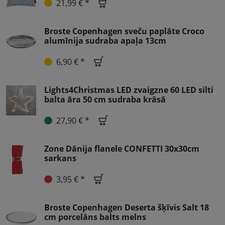
21,99 € *
Broste Copenhagen sveču paplāte Croco
alumīnija sudraba apaļa 13cm
6,90 € *
Lights4Christmas LED zvaigzne 60 LED silti
balta āra 50 cm sudraba krāsā
27,90 € *
Zone Dānija flanele CONFETTI 30x30cm
sarkans
3,95 € *
Broste Copenhagen Deserta šķīvis Salt 18
cm porcelāns balts melns