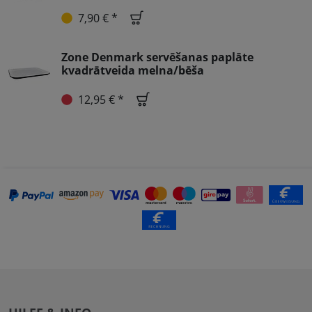
7,90 € *
Zone Denmark servēšanas paplāte
kvadrātveida melna/bēša
12,95 € *