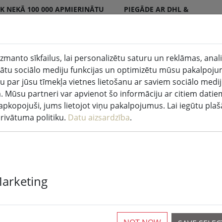
K NEKĀ 100 000 APMIERINĀTU
PIEGĀDE AR DHL &
NTU
DPD
zmanto sīkfailus, lai personalizētu saturu un reklāmas, anal
tu sociālo mediju funkcijas un optimizētu mūsu pakalpoju
sveces iekštelpās un ārpus
Virtuve un
u par jūsu tīmekļa vietnes lietošanu ar saviem sociālo medi
pām
pārtika
. Mūsu partneri var apvienot šo informāciju ar citiem datie
ir apkopojuši, jums lietojot viņu pakalpojumus. Lai iegūtu pla
privātuma politiku.
Datu aizsardzība
.
Zona Ugunsdz
Marketing
rustikāls varš