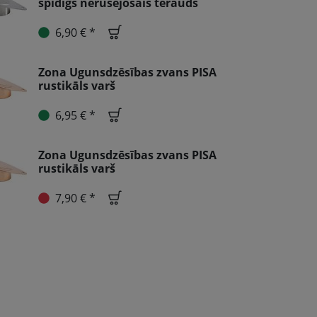
spīdīgs nerūsējošais tērauds
6,90 € *
Zona Ugunsdzēsības zvans PISA
rustikāls varš
6,95 € *
Zona Ugunsdzēsības zvans PISA
rustikāls varš
7,90 € *