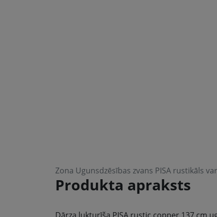
Zona Ugunsdzēsības zvans PISA rustikāls va
Produkta apraksts
Dārza lukturīša PISA rustic copper 137 cm