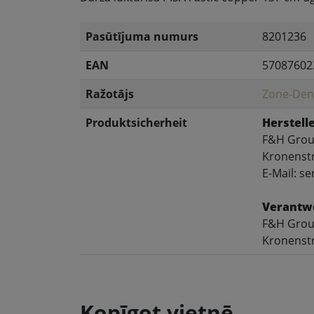
Pasūtījuma numurs
8201236
EAN
57087602
Ražotājs
Zone-De
Produktsicherheit
Herstelle
F&H Gro
Kronenstr
E-Mail: 
Verantwo
F&H Gro
Kronenstr
Kopīgot vietnē