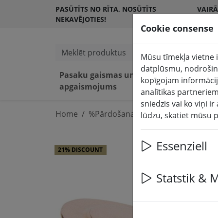
PASŪTĪTS NO RĪTA, NOSŪTĪTS
VAIRĀ
NEKAVĒJOTIES!
KLIE
Cookie consense
Meklēt produktus
Mūsu tīmekļa vietne i
datplūsmu, nodrošinā
Pasaku gaismas un
LED 
kopīgojam informācij
apgaismojums
tel
analītikas partneriem
sniedzis vai ko viņi 
Home
%Pārdošana
lūdzu, skatiet mūsu 
Essenziell
21% DISCOUNT
Statstik & 