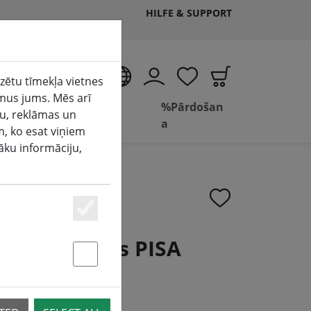
HILFE & SUPPORT
LV
izētu tīmekļa vietnes
mus jums. Mēs arī
Dzīvesviet
Vannas
%Pārdošan
ju, reklāmas un
a
istaba
a
m, ko esat viņiem
šāku informāciju,
Essenziell
ēsības zvans PISA
Statstik & Marketing