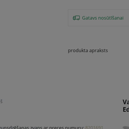
Gatavs nosūtīšanai
produkta apraksts
V
rš
E
 ugunsdzēšanas zvans ar preces numuru:
8201691