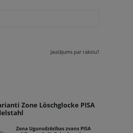
Jautājums par rakstu?
arianti Zone Löschglocke PISA
delstahl
Zona Ugunsdzēsības zvans PISA