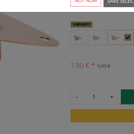
NOT NOW
SAVE SELE
1 Pieejams
VARIANTI
7,90 € *
9,99 €
-
+