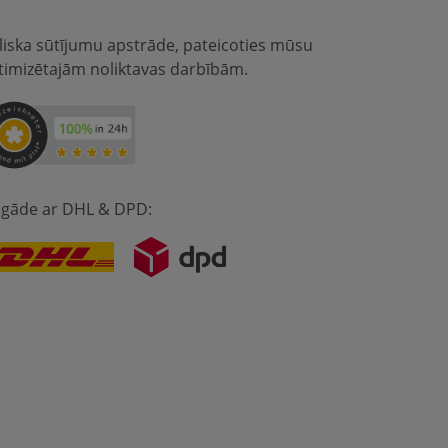
eliska sūtījumu apstrāde, pateicoties mūsu
timizētajām noliktavas darbībām.
egāde ar DHL & DPD: