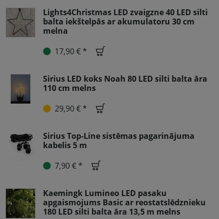
Lights4Christmas LED zvaigzne 40 LED silti
balta iekštelpās ar akumulatoru 30 cm
melna
17,90 € *
Sirius LED koks Noah 80 LED silti balta āra
110 cm melns
29,90 € *
Sirius Top-Line sistēmas pagarinājuma
kabelis 5 m
7,90 € *
Kaemingk Lumineo LED pasaku
apgaismojums Basic ar reostatslēdznieku
180 LED silti balta āra 13,5 m melns