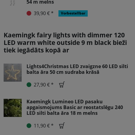
54 m melns
39,90 € *
Vorbestellbar
Kaemingk fairy lights with dimmer 120
LED warm white outside 9 m black bieži
tiek iegādāts kopā ar
Lights4Christmas LED zvaigzne 60 LED silti
balta āra 50 cm sudraba krāsā
27,90 € *
Kaemingk Lumineo LED pasaku
apgaismojums Basic ar reostatslēgu 240
LED silti balta āra 18 m melns
11,90 € *