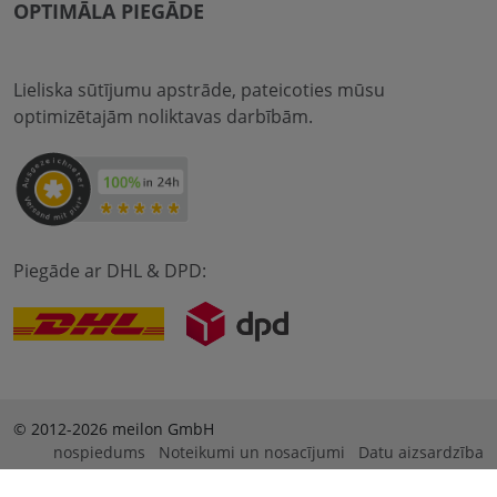
OPTIMĀLA PIEGĀDE
Lieliska sūtījumu apstrāde, pateicoties mūsu
optimizētajām noliktavas darbībām.
Piegāde ar DHL & DPD:
© 2012-2026 meilon GmbH
nospiedums
Noteikumi un nosacījumi
Datu aizsardzība