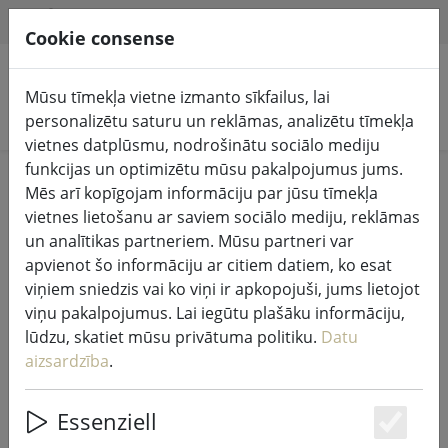
HILFE & SUPPORT
LV
Cookie consense
Mūsu tīmekļa vietne izmanto sīkfailus, lai
Meklēt produktus
personalizētu saturu un reklāmas, analizētu tīmekļa
vietnes datplūsmu, nodrošinātu sociālo mediju
funkcijas un optimizētu mūsu pakalpojumus jums.
Home
Pasaku gaismas un apgaismojums
Mēs arī kopīgojam informāciju par jūsu tīmekļa
Pasaku gaismas
vietnes lietošanu ar saviem sociālo mediju, reklāmas
un analītikas partneriem. Mūsu partneri var
apvienot šo informāciju ar citiem datiem, ko esat
viņiem sniedzis vai ko viņi ir apkopojuši, jums lietojot
viņu pakalpojumus. Lai iegūtu plašāku informāciju,
Kaemingk Lumineo LED pasaku
lūdzu, skatiet mūsu privātuma politiku.
Datu
apgaismojums Basic ar
aizsardzība
.
reostatslēgu 120 LED silti balta āra
9 m melns
Essenziell
Es