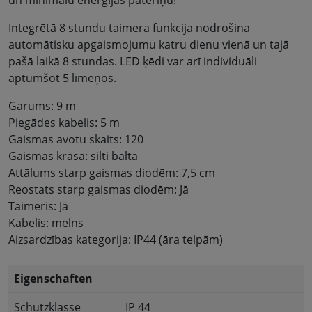
un minimālu enerģijas patēriņu!
Integrētā 8 stundu taimera funkcija nodrošina
automātisku apgaismojumu katru dienu vienā un tajā
pašā laikā 8 stundas. LED ķēdi var arī individuāli
aptumšot 5 līmeņos.
Garums: 9 m
Piegādes kabelis: 5 m
Gaismas avotu skaits: 120
Gaismas krāsa: silti balta
Attālums starp gaismas diodēm: 7,5 cm
Reostats starp gaismas diodēm: Jā
Taimeris: Jā
Kabelis: melns
Aizsardzības kategorija: IP44 (āra telpām)
Eigenschaften
Schutzklasse
IP 44