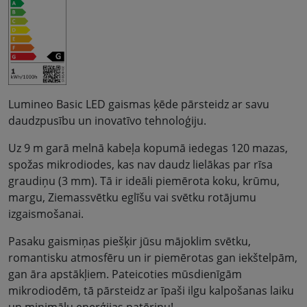
Lumineo Basic LED gaismas ķēde pārsteidz ar savu
daudzpusību un inovatīvo tehnoloģiju.
Uz 9 m garā melnā kabeļa kopumā iedegas 120 mazas,
spožas mikrodiodes, kas nav daudz lielākas par rīsa
graudiņu (3 mm). Tā ir ideāli piemērota koku, krūmu,
margu, Ziemassvētku eglīšu vai svētku rotājumu
izgaismošanai.
Pasaku gaismiņas piešķir jūsu mājoklim svētku,
romantisku atmosfēru un ir piemērotas gan iekštelpām,
gan āra apstākļiem. Pateicoties mūsdienīgām
mikrodiodēm, tā pārsteidz ar īpaši ilgu kalpošanas laiku