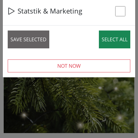
Statstik & Marketing
St
37% DISCOUNT
SAVE SELECTED
SELECT ALL
‹
›
NOT NOW