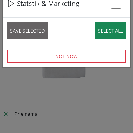
Statstik & Marketing
St
SAVE SELECTED
SELECT ALL
NOT NOW
1 Prieinama