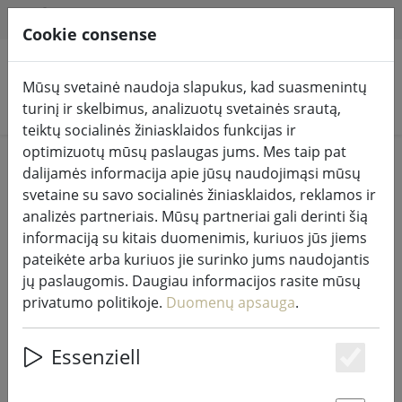
HILFE & SUPPORT
LT
Cookie consense
Mūsų svetainė naudoja slapukus, kad suasmenintų
Ieškoti produktų
turinį ir skelbimus, analizuotų svetainės srautą,
teiktų socialinės žiniasklaidos funkcijas ir
optimizuotų mūsų paslaugas jums. Mes taip pat
Home
%Pardavimas
dalijamės informacija apie jūsų naudojimąsi mūsų
svetaine su savo socialinės žiniasklaidos, reklamos ir
analizės partneriais. Mūsų partneriai gali derinti šią
informaciją su kitais duomenimis, kuriuos jūs jiems
pateikėte arba kuriuos jie surinko jums naudojantis
Zonos gesinimo varpas BOSTON
jų paslaugomis. Daugiau informacijos rasite mūsų
matinis nerūdijantis plienas
privatumo politikoje.
Duomenų apsauga
.
Essenziell
Es
29% DISCOUNT