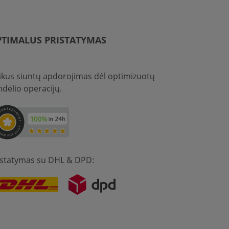
TIMALUS PRISTATYMAS
ikus siuntų apdorojimas dėl optimizuotų
ndėlio operacijų.
istatymas su DHL & DPD: