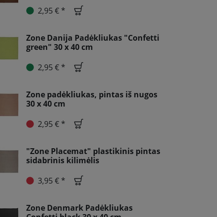
2,95 € *
Zone Danija Padėkliukas "Confetti
green" 30 x 40 cm
2,95 € *
Zone padėkliukas, pintas iš nugos
30 x 40 cm
2,95 € *
"Zone Placemat" plastikinis pintas
sidabrinis kilimėlis
3,95 € *
Zone Denmark Padėkliukas