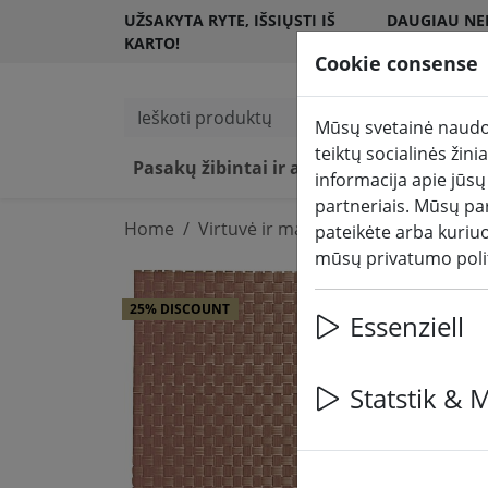
UŽSAKYTA RYTE, IŠSIŲSTI IŠ
DAUGIAU NEI
KARTO!
KLIENTŲ
Cookie consense
Ieškoti produktų
Mūsų svetainė naudoj
teiktų socialinės žin
Pasakų žibintai ir apšvietimas
LED žv
informacija apie jūsų
partneriais. Mūsų par
Home
Virtuvė ir maistas
Virtuvės reikm
pateikėte arba kuriu
mūsų privatumo poli
25% DISCOUNT
Essenziell
Statstik & 