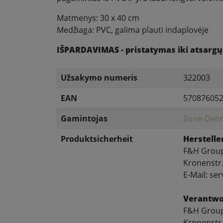
Matmenys: 30 x 40 cm
Medžiaga: PVC, galima plauti indaplovėje
IŠPARDAVIMAS - pristatymas iki atsargų
Užsakymo numeris
322003
EAN
57087605
Gamintojas
Zone-Den
Produktsicherheit
Herstelle
F&H Grou
Kronenstr.
E-Mail: s
Verantwor
F&H Grou
Kronenstr.