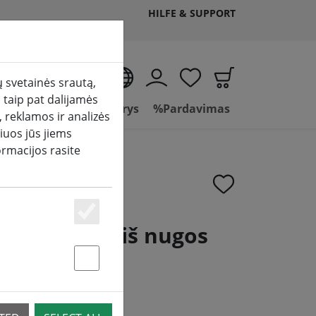
HILFE & SUPPORT
LT
 svetainės srautą,
 taip pat dalijamės
mas
Vonios kambarys
%Pardavimas
 reklamos ir analizės
iuos jūs jiems
ormacijos rasite
Essenziell
kas, pintas iš nugos
Statstik & Marketing