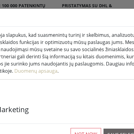
 100 000 PATENKINTŲ
PRISTATYMAS SU DHL &
DPD
a slapukus, kad suasmenintų turinį ir skelbimus, analizuotų
iasklaidos funkcijas ir optimizuotų mūsų paslaugas jums. Mes
akės patalpose ir lauke
Virtuvė ir maistas
Gyveni
 naudojimąsi mūsų svetaine su savo socialinės žiniasklaidos,
tneriai gali derinti šią informaciją su kitais duomenimis, kur
enys
os jie surinko jums naudojantis jų paslaugomis. Daugiau inf
tikoje.
Duomenų apsauga
.
Zone padėkliu
Marketing
30 x 40 cm
1 Prieinama