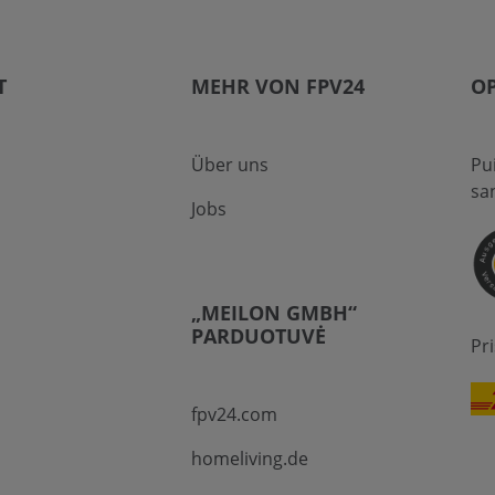
T
MEHR VON FPV24
OP
Über uns
Pu
sa
Jobs
„MEILON GMBH“
PARDUOTUVĖ
Pr
fpv24.com
homeliving.de