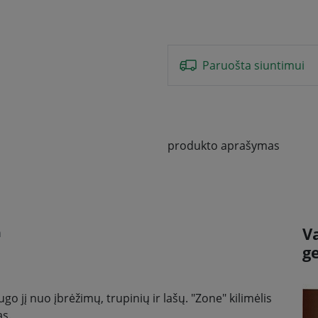
Paruošta siuntimui
produkto aprašymas
V
m
g
ugo jį nuo įbrėžimų, trupinių ir lašų. "Zone" kilimėlis
as.