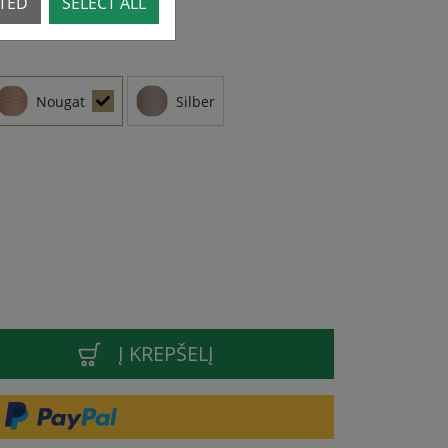
CTED
SELECT ALL
Nougat
Silber
Į KREPŠELĮ