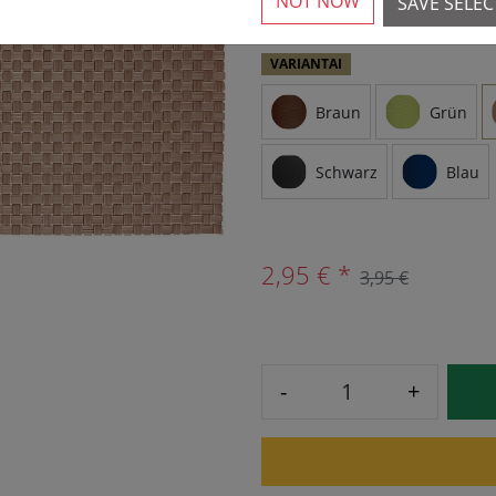
NOT NOW
SAVE SELE
VARIANTAI
Braun
Grün
Schwarz
Blau
2,95 € *
3,95 €
-
+