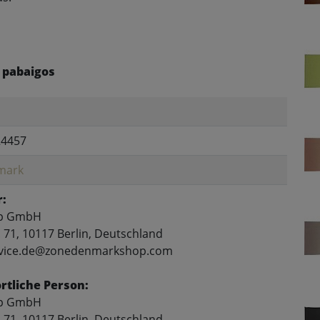
 pabaigos
24457
mark
r:
p GmbH
 71, 10117 Berlin, Deutschland
ervice.de@zonedenmarkshop.com
tliche Person:
p GmbH
 71, 10117 Berlin, Deutschland