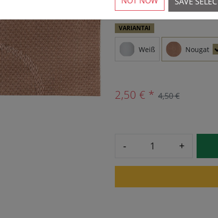
NOT NOW
SAVE SELE
VARIANTAI
Weiß
Nougat
2,50 € *
4,50 €
-
+