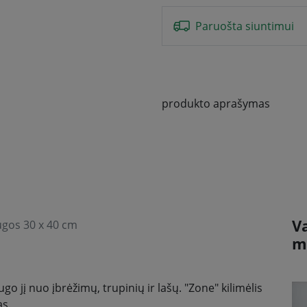
Paruošta siuntimui
produkto aprašymas
V
ugos 30 x 40 cm
m
ugo jį nuo įbrėžimų, trupinių ir lašų. "Zone" kilimėlis
as.