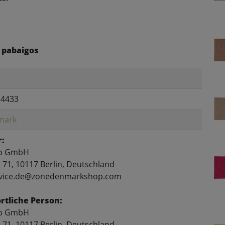
 pabaigos
24433
mark
r:
p GmbH
 71, 10117 Berlin, Deutschland
ervice.de@zonedenmarkshop.com
tliche Person:
p GmbH
 71, 10117 Berlin, Deutschland