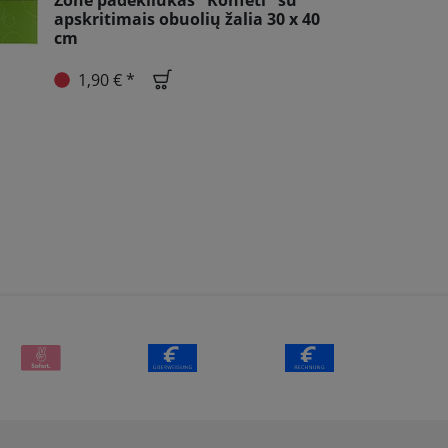
Zone padėkliukas "Konfeti" su
apskritimais obuolių žalia 30 x 40
cm
1,90 € *