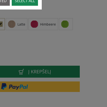
CTED
SELECT ALL
Latte
Himbeere
Į KREPŠELĮ