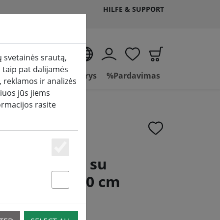
HILFE & SUPPORT
LT
 svetainės srautą,
 taip pat dalijamės
mas
Vonios kambarys
%Pardavimas
 reklamos ir analizės
iuos jūs jiems
ormacijos rasite
Essenziell
kas Confett su
 nugos 30 x 40 cm
Statstik & Marketing