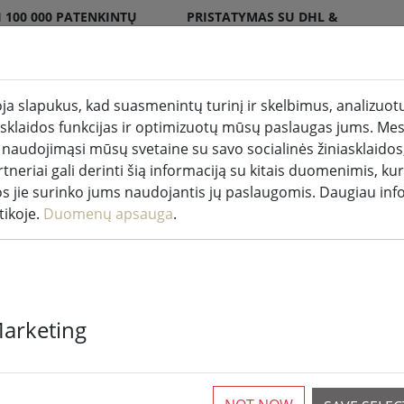
 100 000 PATENKINTŲ
PRISTATYMAS SU DHL &
DPD
a slapukus, kad suasmenintų turinį ir skelbimus, analizuotų
iasklaidos funkcijas ir optimizuotų mūsų paslaugas jums. Mes
akės patalpose ir lauke
Virtuvė ir maistas
Gyveni
 naudojimąsi mūsų svetaine su savo socialinės žiniasklaidos,
tneriai gali derinti šią informaciją su kitais duomenimis, kur
os jie surinko jums naudojantis jų paslaugomis. Daugiau inf
tikoje.
Duomenų apsauga
.
Zone padėkliu
Marketing
apskritimais,
6 Prieinama