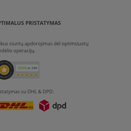
TIMALUS PRISTATYMAS
ikus siuntų apdorojimas dėl optimizuotų
ndėlio operacijų.
istatymas su DHL & DPD: