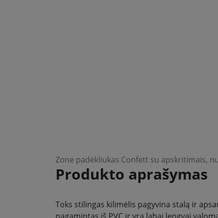
Zone padėkliukas Confett su apskritimais, n
Produkto aprašymas
Toks stilingas kilimėlis pagyvina stalą ir apsa
pagamintas iš PVC ir yra labai lengvai valom