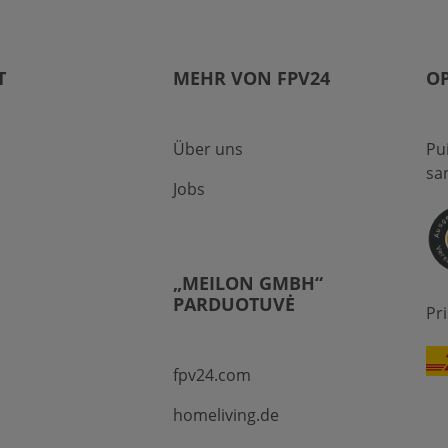
T
MEHR VON FPV24
OP
Über uns
Pu
sa
Jobs
„MEILON GMBH“
PARDUOTUVĖ
Pr
fpv24.com
homeliving.de