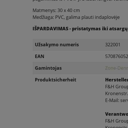
Matmenys: 30 x 40 cm
Medžiaga: PVC, galima plauti indaplovėje
IŠPARDAVIMAS - pristatymas iki atsargų
Užsakymo numeris
322001
EAN
57087605
Gamintojas
Zone-Den
Produktsicherheit
Herstelle
F&H Grou
Kronenstr.
E-Mail: s
Verantwor
F&H Grou
Kronenstr.