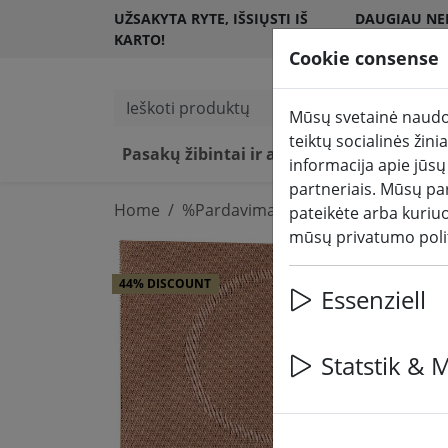
UŽSAKYTA RYTE, IŠSIŲSTI IŠ
DAUGIAU NEI
KARTO!
KLIENTŲ
Cookie consense
Ieškoti produktų
Mūsų svetainė naudoj
teiktų socialinės žin
Pasakų žibintai ir apšvietimas
LED žv
informacija apie jūsų
partneriais. Mūsų par
Home
%Pardavimas
pateikėte arba kuriu
mūsų privatumo poli
44% DISCOUNT
Essenziell
Statstik & 