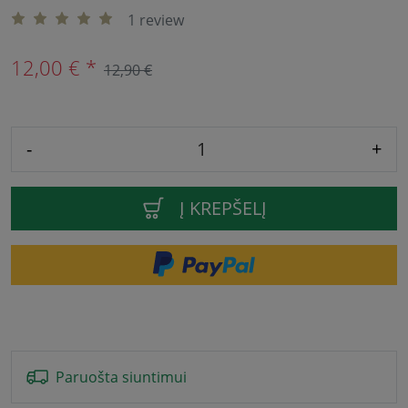
1 review
12,00 € *
12,90 €
-
+
Į KREPŠELĮ
Paruošta siuntimui