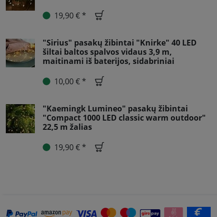
19,90 € *
"Sirius" pasakų žibintai "Knirke" 40 LED
šiltai baltos spalvos vidaus 3,9 m,
maitinami iš baterijos, sidabriniai
10,00 € *
"Kaemingk Lumineo" pasakų žibintai
"Compact 1000 LED classic warm outdoor"
22,5 m žalias
19,90 € *