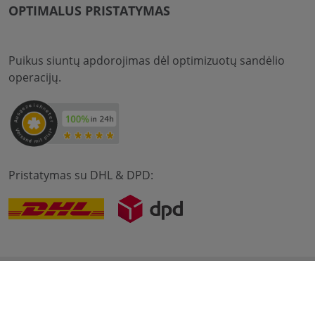
OPTIMALUS PRISTATYMAS
Puikus siuntų apdorojimas dėl optimizuotų sandėlio
operacijų.
Pristatymas su DHL & DPD:
© 2012-2026 meilon GmbH
įspaudas
Sąlygos ir nuostatos
Duomenų apsauga