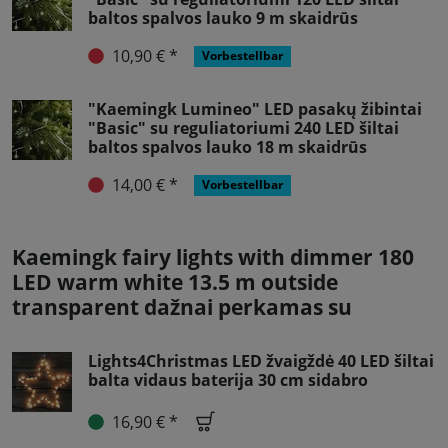
baltos spalvos lauko 9 m skaidrūs
10,90 € *
Vorbestellbar
"Kaemingk Lumineo" LED pasakų žibintai
"Basic" su reguliatoriumi 240 LED šiltai
baltos spalvos lauko 18 m skaidrūs
14,00 € *
Vorbestellbar
Kaemingk fairy lights with dimmer 180
LED warm white 13.5 m outside
transparent dažnai perkamas su
Lights4Christmas LED žvaigždė 40 LED šiltai
balta vidaus baterija 30 cm sidabro
16,90 € *