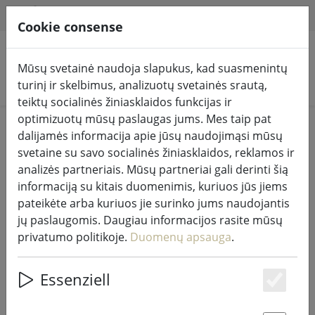
HILFE & SUPPORT
LT
Cookie consense
Mūsų svetainė naudoja slapukus, kad suasmenintų
Ieškoti produktų
turinį ir skelbimus, analizuotų svetainės srautą,
teiktų socialinės žiniasklaidos funkcijas ir
optimizuotų mūsų paslaugas jums. Mes taip pat
Home
Pasakų žibintai ir apšvietimas
Pasakų žibintai
dalijamės informacija apie jūsų naudojimąsi mūsų
svetaine su savo socialinės žiniasklaidos, reklamos ir
analizės partneriais. Mūsų partneriai gali derinti šią
informaciją su kitais duomenimis, kuriuos jūs jiems
pateikėte arba kuriuos jie surinko jums naudojantis
"Kaemingk Lumineo" LED pasakų
jų paslaugomis. Daugiau informacijos rasite mūsų
žibintai "Basic" su reguliatoriumi
privatumo politikoje.
Duomenų apsauga
.
180 LED šiltai baltos spalvos lauko
13,5 m skaidrūs
Essenziell
Es