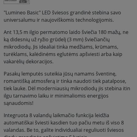
"Lumineo Basic" LED šviesos grandinė stebina savo
universalumu ir naujoviškomis technologijomis.
Ant 13,5 m ilgio permatomo laido šviečia 180 mažų, ne
ką didesnių už ryžio grūdelį (3 mm) šviečiančių
mikrodiodų. Jis idealiai tinka medžiams, krūmams,
turėklams, kalėdinėms eglutėms apšviesti arba kaip
vakarėlių dekoracijos.
Pasakų lemputės suteikia jūsų namams šventinę,
romantišką atmosferą ir tinka naudoti tiek patalpose,
tiek lauke. Dėl moderniausių mikrodiodų jis stebina itin
ilgu tarnavimo laiku ir minimaliomis energijos
sąnaudomis!
Integruota 8 valandų laikmačio funkcija leidžia
automatiškai šviesti kasdien tuo pačiu metu iš viso 8
valandas. Be to, galite individualiai reguliuoti šviesos