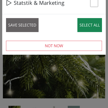
Statstik & Marketing
St
7% DISCOUNT
SAVE SELECTED
SELECT ALL
‹
›
NOT NOW