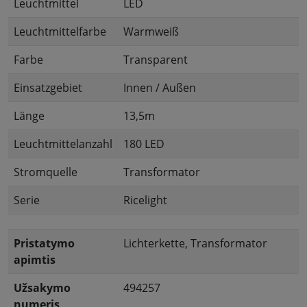
Leuchtmittel
LED
Leuchtmittelfarbe
Warmweiß
Farbe
Transparent
Einsatzgebiet
Innen / Außen
Länge
13,5m
Leuchtmittelanzahl
180 LED
Stromquelle
Transformator
Serie
Ricelight
Pristatymo
Lichterkette, Transformator
apimtis
Užsakymo
494257
numeris