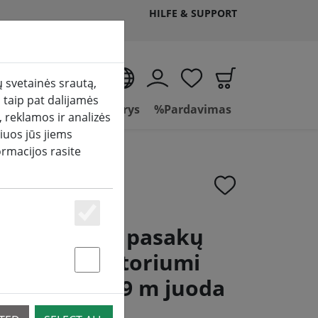
HILFE & SUPPORT
LT
 svetainės srautą,
 taip pat dalijamės
mas
Vonios kambarys
%Pardavimas
 reklamos ir analizės
iuos jūs jiems
ormacijos rasite
Essenziell
mineo" LED pasakų
c" su reguliatoriumi
Statstik & Marketing
 balta lauko 9 m juoda