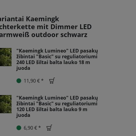
ariantai Kaemingk
ichterkette mit Dimmer LED
armweiß outdoor schwarz
"Kaemingk Lumineo" LED pasakų
žibintai "Basic" su reguliatoriumi
240 LED šiltai balta lauko 18 m
juoda
11,90 € *
"Kaemingk Lumineo" LED pasakų
žibintai "Basic" su reguliatoriumi
120 LED šiltai balta lauko 9 m
juoda
6,90 € *