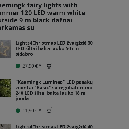
aemingk fairy lights with
immer 120 LED warm white
utside 9 m black dažnai
erkamas su
Lights4Christmas LED žvaigždė 60
LED šiltai balta lauko 50 cm
sidabro
27,90 € *
"Kaemingk Lumineo" LED pasakų
žibintai "Basic" su reguliatoriumi
240 LED šiltai balta lauko 18 m
juoda
11,90 € *
Lights4Christmas LED žvaigždė 40