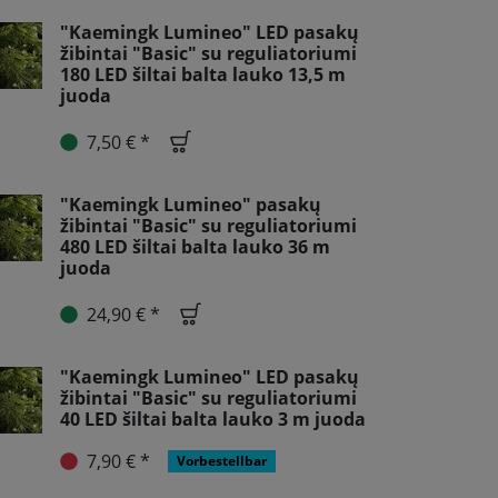
"Kaemingk Lumineo" LED pasakų
žibintai "Basic" su reguliatoriumi
180 LED šiltai balta lauko 13,5 m
juoda
7,50 € *
"Kaemingk Lumineo" pasakų
žibintai "Basic" su reguliatoriumi
480 LED šiltai balta lauko 36 m
juoda
24,90 € *
"Kaemingk Lumineo" LED pasakų
žibintai "Basic" su reguliatoriumi
40 LED šiltai balta lauko 3 m juoda
7,90 € *
Vorbestellbar