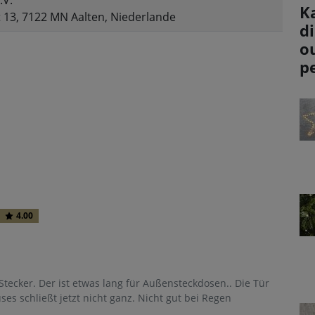
.V.
K
 13, 7122 MN Aalten, Niederlande
d
o
p
4.00
 Stecker. Der ist etwas lang für Außensteckdosen.. Die Tür
s schließt jetzt nicht ganz. Nicht gut bei Regen