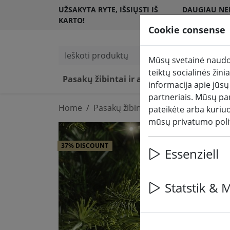
UŽSAKYTA RYTE, IŠSIŲSTI IŠ
DAUGIAU NEI
KARTO!
KLIENTŲ
Cookie consense
Ieškoti produktų
Mūsų svetainė naudoj
teiktų socialinės žin
Pasakų žibintai ir apšvietimas
LED žv
informacija apie jūsų
partneriais. Mūsų par
Home
Pasakų žibintai ir apšvietimas
Pas
pateikėte arba kuriu
mūsų privatumo poli
37% DISCOUNT
Essenziell
Statstik & 