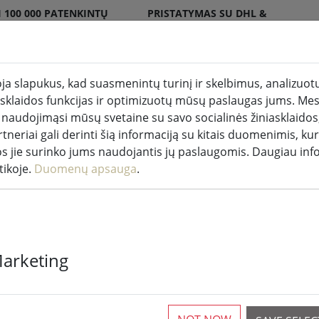
 100 000 PATENKINTŲ
PRISTATYMAS SU DHL &
DPD
a slapukus, kad suasmenintų turinį ir skelbimus, analizuotų
iasklaidos funkcijas ir optimizuotų mūsų paslaugas jums. Mes
akės patalpose ir lauke
Virtuvė ir maistas
Gyveni
 naudojimąsi mūsų svetaine su savo socialinės žiniasklaidos,
tneriai gali derinti šią informaciją su kitais duomenimis, kur
akų žibintai
os jie surinko jums naudojantis jų paslaugomis. Daugiau inf
tikoje.
Duomenų apsauga
.
"Kaemingk Lu
Marketing
žibintai "Basi
120 LED šiltai