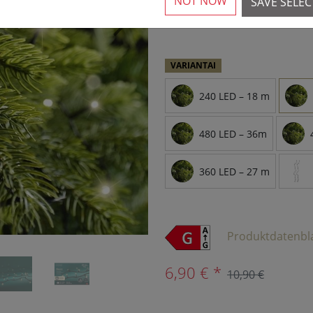
NOT NOW
SAVE SELE
Daugiau nei 10 prieinam
›
VARIANTAI
240 LED – 18 m
480 LED – 36m
360 LED – 27 m
Produktdatenbl
6,90 € *
10,90 €