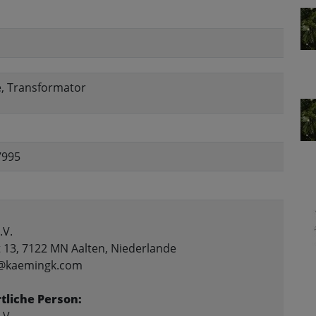
e, Transformator
7995
:
.V.
 13, 7122 MN Aalten, Niederlande
fo@kaemingk.com
tliche Person: