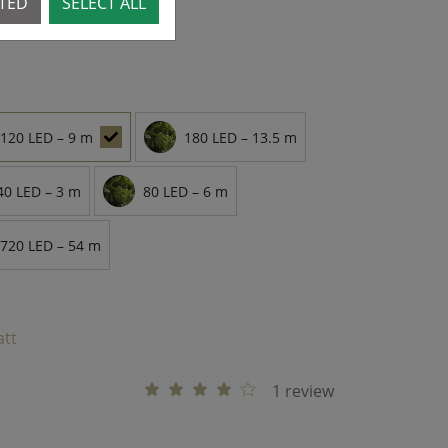
CTED
SELECT ALL
a
120 LED – 9 m
180 LED – 13.5 m
40 LED – 3 m
80 LED – 6 m
720 LED – 54 m
att
1 review