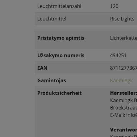
Leuchtmittelanzahl
120
Leuchtmittel
Rise Lights
Pristatymo apimtis
Lichterkett
Užsakymo numeris
494251
EAN
871127736
Gamintojas
Kaemingk
Produktsicherheit
Hersteller
Kaemingk B
Broekstraat
E-Mail: in
Verantwor