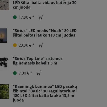
LED šiltai balta vidaus baterija 30
cm juoda
17,90 € *
"Sirius" LED medis "Noah" 80 LED
šiltai baltas lauko 110 cm juodas
29,90 € *
"Sirius Top-Line" sistemos
ilginamasis kabelis 5 m
7,90 € *
"Kaemingk Lumineo" LED pasakų
žibintai "Basic" su reguliatoriumi
180 LED šiltai balta lauko 13,5 m
juoda