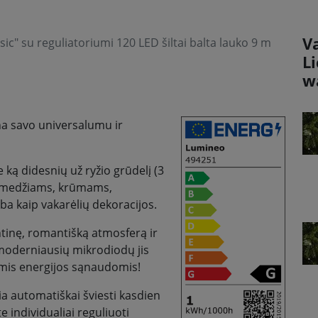
V
c" su reguliatoriumi 120 LED šiltai balta lauko 9 m
L
w
na savo universalumu ir
 ką didesnių už ryžio grūdelį (3
ka medžiams, krūmams,
ba kaip vakarėlių dekoracijos.
inę, romantišką atmosferą ir
l moderniausių mikrodiodų jis
iomis energijos sąnaudomis!
ia automatiškai šviesti kasdien
e individualiai reguliuoti