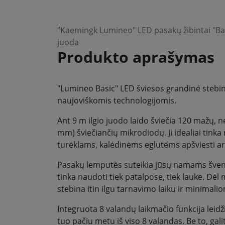
"Kaemingk Lumineo" LED pasakų žibintai "Basi
juoda
Produkto aprašymas
"Lumineo Basic" LED šviesos grandinė stebi
naujoviškomis technologijomis.
Ant 9 m ilgio juodo laido šviečia 120 mažų, ne
mm) šviečiančių mikrodiodų. Ji idealiai tin
turėklams, kalėdinėms eglutėms apšviesti ar
Pasakų lemputės suteikia jūsų namams švent
tinka naudoti tiek patalpose, tiek lauke. Dė
stebina itin ilgu tarnavimo laiku ir minimal
Integruota 8 valandų laikmačio funkcija leidž
tuo pačiu metu iš viso 8 valandas. Be to, galit