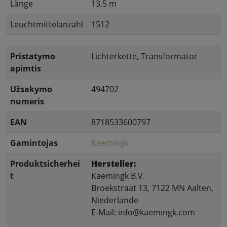
Länge
13,5 m
Leuchtmittelanzahl
1512
Pristatymo
Lichterkette, Transformator
apimtis
Užsakymo
494702
numeris
EAN
8718533600797
Gamintojas
Kaemingk
Produktsicherhei
Hersteller:
t
Kaemingk B.V.
Broekstraat 13, 7122 MN Aalten,
Niederlande
E-Mail: info@kaemingk.com