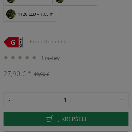
1128 LED – 10.5 m
Produktdatenblatt
1 review
27,90 € *
49,90 €
-
+
Į KREPŠELĮ