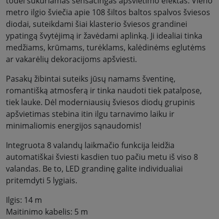
todėl sukuriamas sensacingas apšvietimo efektas. Vieno
metro ilgio šviečia apie 108 šiltos baltos spalvos šviesos
diodai, suteikdami šiai klasterio šviesos grandinei
ypatingą švytėjimą ir žavėdami aplinką. Ji idealiai tinka
medžiams, krūmams, turėklams, kalėdinėms eglutėms
ar vakarėlių dekoracijoms apšviesti.
Pasakų žibintai suteiks jūsų namams šventinę,
romantišką atmosferą ir tinka naudoti tiek patalpose,
tiek lauke. Dėl moderniausių šviesos diodų grupinis
apšvietimas stebina itin ilgu tarnavimo laiku ir
minimaliomis energijos sąnaudomis!
Integruota 8 valandų laikmačio funkcija leidžia
automatiškai šviesti kasdien tuo pačiu metu iš viso 8
valandas. Be to, LED grandinę galite individualiai
pritemdyti 5 lygiais.
Ilgis: 14 m
Maitinimo kabelis: 5 m