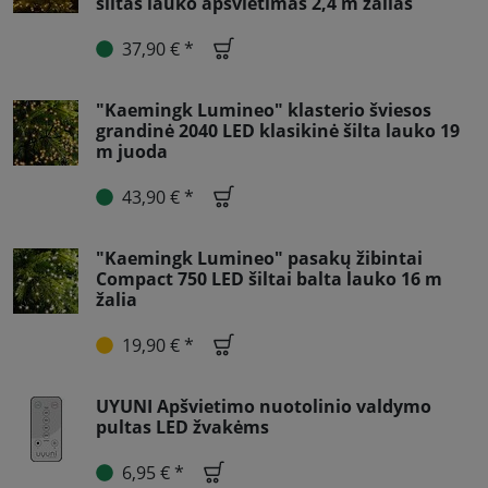
šiltas lauko apšvietimas 2,4 m žalias
37,90 € *
"Kaemingk Lumineo" klasterio šviesos
grandinė 2040 LED klasikinė šilta lauko 19
m juoda
43,90 € *
"Kaemingk Lumineo" pasakų žibintai
Compact 750 LED šiltai balta lauko 16 m
žalia
19,90 € *
UYUNI Apšvietimo nuotolinio valdymo
pultas LED žvakėms
6,95 € *