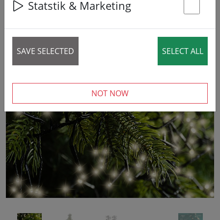
Statstik & Marketing
44% DISCOUNT
St
SAVE SELECTED
SELECT ALL
‹
›
NOT NOW