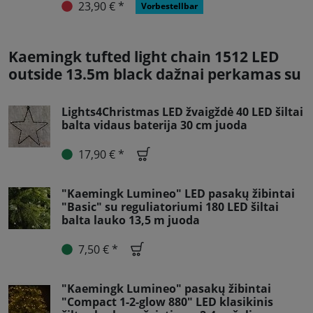
23,90 € *
Vorbestellbar
Kaemingk tufted light chain 1512 LED
outside 13.5m black dažnai perkamas su
Lights4Christmas LED žvaigždė 40 LED šiltai
balta vidaus baterija 30 cm juoda
17,90 € *
"Kaemingk Lumineo" LED pasakų žibintai
"Basic" su reguliatoriumi 180 LED šiltai
balta lauko 13,5 m juoda
7,50 € *
"Kaemingk Lumineo" pasakų žibintai
"Compact 1-2-glow 880" LED klasikinis