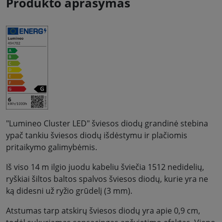
Produkto aprašymas
"Lumineo Cluster LED" šviesos diodų grandinė stebina
ypač tankiu šviesos diodų išdėstymu ir plačiomis
pritaikymo galimybėmis.
Iš viso 14 m ilgio juodu kabeliu šviečia 1512 nedidelių,
ryškiai šiltos baltos spalvos šviesos diodų, kurie yra ne
ką didesni už ryžio grūdelį (3 mm).
Atstumas tarp atskirų šviesos diodų yra apie 0,9 cm,