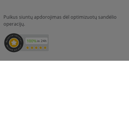
Puikus siuntų apdorojimas dėl optimizuotų sandėlio
operacijų.
Pristatymas su DHL & DPD:
© 2012-2026 meilon GmbH
įspaudas
Sąlygos ir nuostatos
Duomenų apsauga
* Alle Preise sind inkl. Mehrwertsteuer zzgl. Versandkosten