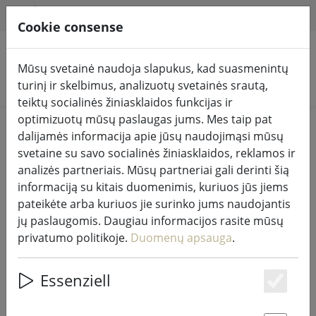
HILFE & SUPPORT
LT
Cookie consense
Mūsų svetainė naudoja slapukus, kad suasmenintų
Ieškoti produktų
turinį ir skelbimus, analizuotų svetainės srautą,
teiktų socialinės žiniasklaidos funkcijas ir
optimizuotų mūsų paslaugas jums. Mes taip pat
Home
Pasakų žibintai ir apšvietimas
dalijamės informacija apie jūsų naudojimąsi mūsų
Apšviesta apdaila
svetaine su savo socialinės žiniasklaidos, reklamos ir
analizės partneriais. Mūsų partneriai gali derinti šią
informaciją su kitais duomenimis, kuriuos jūs jiems
pateikėte arba kuriuos jie surinko jums naudojantis
jų paslaugomis. Daugiau informacijos rasite mūsų
"Kaemingk Lumineo" klasterio
privatumo politikoje.
Duomenų apsauga
.
šviesos grandinė 1512 LED šiltai
balta lauko 14 m juoda
Essenziell
Es