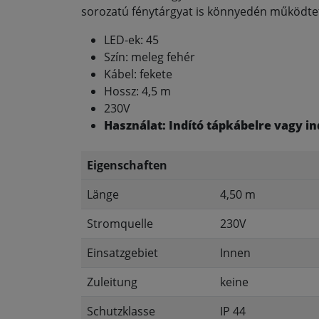
sorozatú fénytárgyat is könnyedén működte
LED-ek: 45
Szín: meleg fehér
Kábel: fekete
Hossz: 4,5 m
230V
Használat: Indító tápkábelre vagy i
Eigenschaften
Länge
4,50 m
Stromquelle
230V
Einsatzgebiet
Innen
Zuleitung
keine
Schutzklasse
IP 44