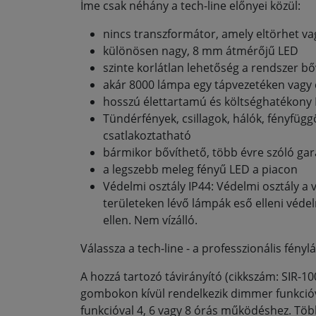
Íme csak néhány a tech-line előnyei közül:
nincs transzformátor, amely eltörhet va
különösen nagy, 8 mm átmérőjű LED
szinte korlátlan lehetőség a rendszer 
akár 8000 lámpa egy tápvezetéken vagy 
hosszú élettartamú és költséghatékony
Tündérfények, csillagok, hálók, fényfü
csatlakoztatható
bármikor bővíthető, több évre szóló ga
a legszebb meleg fényű LED a piacon
Védelmi osztály IP44: Védelmi osztály a 
területeken lévő lámpák eső elleni véde
ellen. Nem vízálló.
Válassza a tech-line - a professzionális fényl
A hozzá tartozó távirányító (cikkszám: SIR-100
gombokon kívül rendelkezik dimmer funkció
funkcióval 4, 6 vagy 8 órás működéshez. Tö