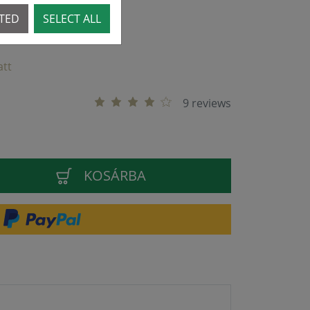
CTED
SELECT ALL
att
9 reviews
KOSÁRBA