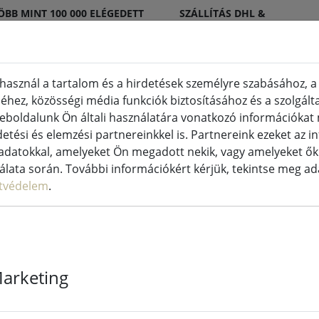
ÖBB MINT 100 000 ELÉGEDETT
SZÁLLÍTÁS DHL &
GYFÉL
DPD
használ a tartalom és a hirdetések személyre szabásához, a
hez, közösségi média funkciók biztosításához és a szolgált
ertyák beltéri és kültéri
Konyha és élelmiszer
eboldalunk Ön általi használatára vonatkozó információka
etési és elemzési partnereinkkel is. Partnereink ezeket az 
fények
datokkal, amelyeket Ön megadott nekik, vagy amelyeket ők 
nálata során. További információkért kérjük, tekintse meg a
tvédelem
.
Sirius Tech-Li
hosszabbító 4
Marketing
m kültéri 230