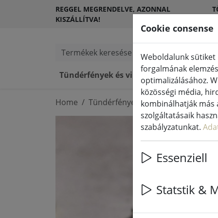
REGGEL MEGRENDELVE, AZONNAL
T
KISZÁLLÍTVA!
Ü
Cookie consense
Termékek keresése
Weboldalunk sütiket 
forgalmának elemzésé
Tündérfények és világítás
LED gy
optimalizálásához. W
közösségi média, hird
Home
Tündérfények és világítás
Tündér
kombinálhatják más a
szolgáltatásaik hasz
szabályzatunkat.
Ada
Essenziell
Statstik & 