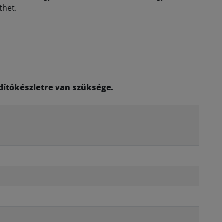
thet.
ndítókészletre van szüksége.