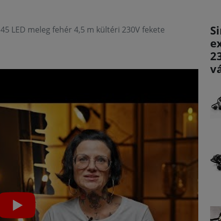
Si
 45 LED meleg fehér 4,5 m kültéri 230V fekete
e
2
v