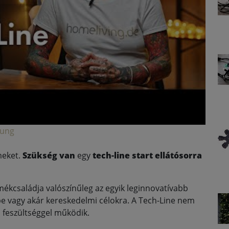
lung
meket.
Szükség van
egy
tech-line start ellátósorra
ermékcsaládja valószínűleg az egyik leginnovatívabb
be vagy akár kereskedelmi célokra. A Tech-Line nem
s feszültséggel működik.