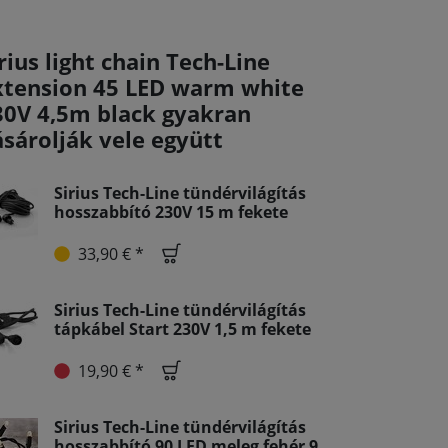
rius light chain Tech-Line
xtension 45 LED warm white
30V 4,5m black gyakran
ásárolják vele együtt
Sirius Tech-Line tündérvilágítás
hosszabbító 230V 15 m fekete
33,90 € *
Sirius Tech-Line tündérvilágítás
tápkábel Start 230V 1,5 m fekete
19,90 € *
Sirius Tech-Line tündérvilágítás
hosszabbító 90 LED meleg fehér 9