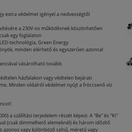
gy extra védelmet igényel a nedvességtől
bővítésére a 230V-os működésnek köszönhetően
csak egy foglalaton
 LED-technológia, Green Energy
ggönyök, minden elérhető és egyszerűen azonnal
ranciával vásárolható tovább
védtelen házfalakon vagy védtelen bejárati
lme. Minden oldalról védelmet nyújt a fröccsenő víz
áncot!
00) a szállítási terjedelem részét képezi. A "Be" és "Ki"
val (csak dimmelhető elemeknél) és három időzítő
bb azonos vagy különböző színű, méretű vagy