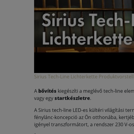
Sirius Tech-Line Lichterkette Produktvorstel
A
bővítés
kiegészíti a meglévő tech-line ele
vagy egy
startkészletre
.
A Sirius tech-line LED-es kültéri világítási t
fénylánc-koncepció az Ön otthonába, kertjé
igényel transzformátort, a rendszer 230 V-o