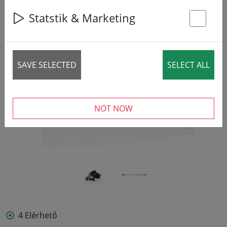
Statstik & Marketing
St
‹
›
SAVE SELECTED
SELECT ALL
NOT NOW
4 Elérhető