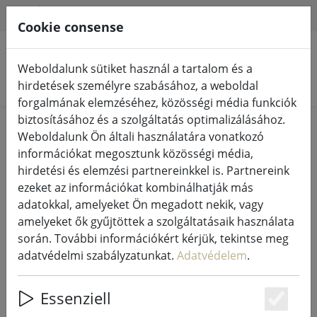
HILFE & SUPPORT
HU
Cookie consense
Weboldalunk sütiket használ a tartalom és a
Termékek keresése
hirdetések személyre szabásához, a weboldal
forgalmának elemzéséhez, közösségi média funkciók
biztosításához és a szolgáltatás optimalizálásához.
Home
Tündérfények és világítás
Tündérfények
Weboldalunk Ön általi használatára vonatkozó
információkat megosztunk közösségi média,
hirdetési és elemzési partnereinkkel is. Partnereink
ezeket az információkat kombinálhatják más
adatokkal, amelyeket Ön megadott nekik, vagy
Sirius Tech-Line tündérvilágítás
amelyeket ők gyűjtöttek a szolgáltatásaik használata
hosszabbító 230V 15 m fekete
során. További információkért kérjük, tekintse meg
adatvédelmi szabályzatunkat.
Adatvédelem
.
Essenziell
Es