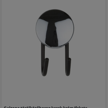
Galzone törölközőhorog kerek króm/fekete