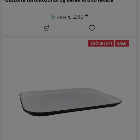
€ 2,90 *
€ 5,95
CSÖKKENT!
SALE