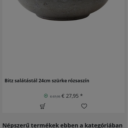
Bitz salátástál 24cm szürke rózsaszín
€ 27,95 *
€ 37,95
Népszerű termékek ebben a kategóriában