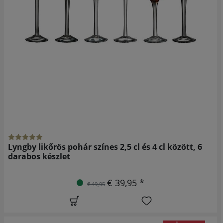
Lyngby likőrös pohár színes 2,5 cl és 4 cl között, 6
darabos készlet
€ 39,95 *
€ 49,95