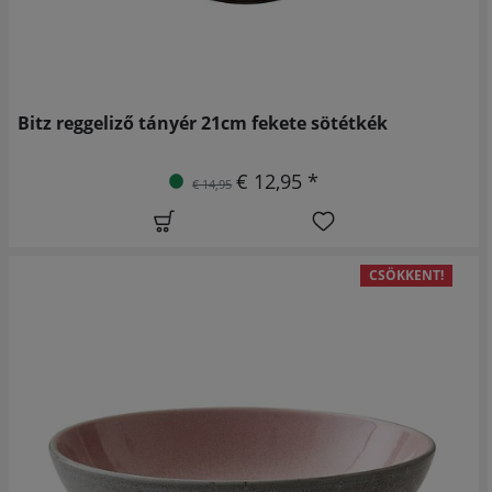
Bitz reggeliző tányér 21cm fekete sötétkék
€ 12,95 *
€ 14,95
CSÖKKENT!