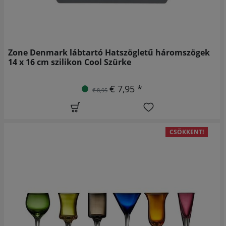
Zone Denmark lábtartó Hatszögletű háromszögek
14 x 16 cm szilikon Cool Szürke
€ 7,95 *
€ 8,95
CSÖKKENT!