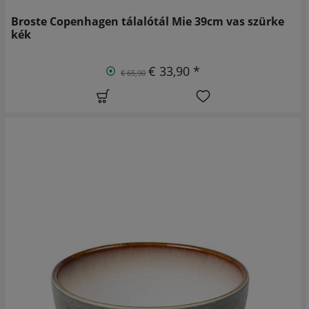
Broste Copenhagen tálalótál Mie 39cm vas szürke
kék
€ 33,90 *
€ 65,90