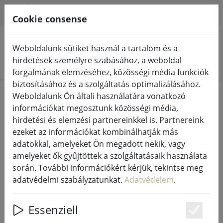
HILFE & SUPPORT
HU
Cookie consense
Weboldalunk sütiket használ a tartalom és a
hirdetések személyre szabásához, a weboldal
Termékek keresése
forgalmának elemzéséhez, közösségi média funkciók
biztosításához és a szolgáltatás optimalizálásához.
Home
Konyha és élelmiszer
Weboldalunk Ön általi használatára vonatkozó
információkat megosztunk közösségi média,
A konyhai kiegészítők minden
hirdetési és elemzési partnereinkkel is. Partnereink
ezeket az információkat kombinálhatják más
konyhát kiegészítenek
adatokkal, amelyeket Ön megadott nekik, vagy
amelyeket ők gyűjtöttek a szolgáltatásaik használata
115 Products
során. További információkért kérjük, tekintse meg
adatvédelmi szabályzatunkat.
Adatvédelem
.
Unterkategorien
Essenziell
Es