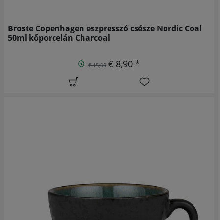
Broste Copenhagen eszpresszó csésze Nordic Coal
50ml kőporcelán Charcoal
€ 8,90 *
€ 15,90