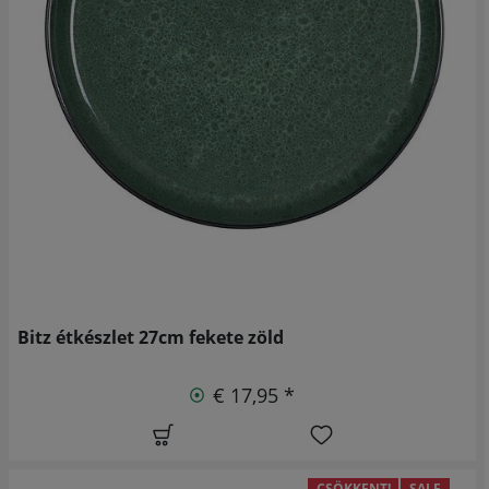
Bitz étkészlet 27cm fekete zöld
€ 17,95 *
CSÖKKENT!
SALE