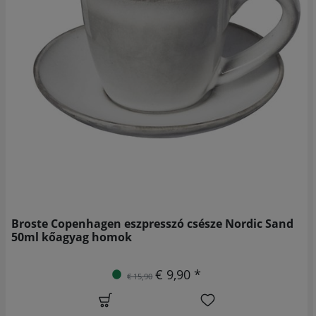
Broste Copenhagen eszpresszó csésze Nordic Sand
50ml kőagyag homok
€ 9,90 *
€ 15,90