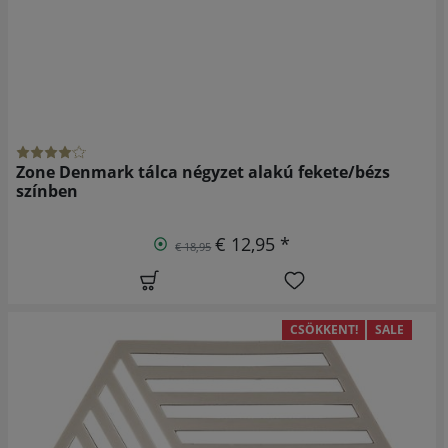
Zone Denmark tálca négyzet alakú fekete/bézs
színben
€ 12,95 *
€ 18,95
CSÖKKENT!
SALE