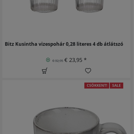
Bitz Kusintha vizespohár 0,28 literes 4 db átlátszó
€ 23,95 *
€ 32,95
CSÖKKENT!
SALE