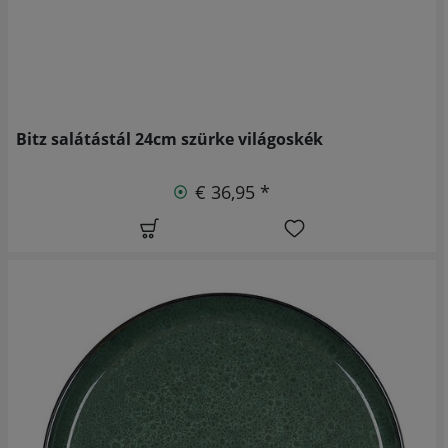
Bitz salátástál 24cm szürke világoskék
€ 36,95 *