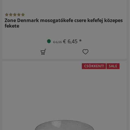
Zone Denmark mosogatókefe csere kefefej közepes
fekete
€ 6,45 *
€ 6,95
CSÖKKENT!
SALE