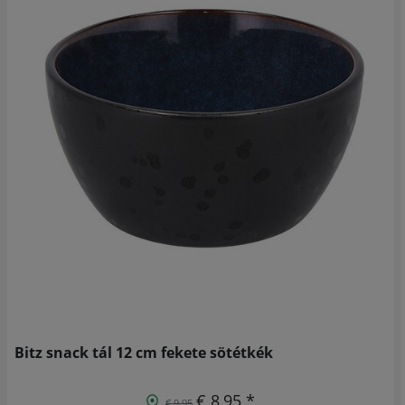
Bitz snack tál 12 cm fekete sötétkék
€ 8,95 *
€ 9,95